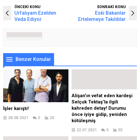
ÖNCEKİ KONU
SONRAKİ KONU
Urfalıyam Ezelden
Eski Bakanlar
Veda Ediyor
Ertelemeye Takıldılar
Benzer Konular
Alişan’ın vefat eden kardeşi
Selçuk Tektaş’la ilgili
kahreden detay! Durumu
İşler karıştı!
önce iyiye gidip, yeniden
28.08.2021
0
20
kötüleşmiş
22.07.2021
0
55