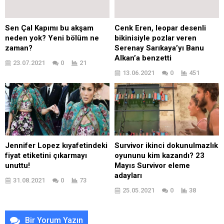
Sen Çal Kapımı bu akşam
Cenk Eren, leopar desenli
neden yok? Yeni bölüm ne
bikinisiyle pozlar veren
zaman?
Serenay Sarıkaya’yı Banu
Alkan’a benzetti
23.07.2021
0
21
13.06.2021
0
451
Jennifer Lopez kıyafetindeki
Survivor ikinci dokunulmazlık
fiyat etiketini çıkarmayı
oyununu kim kazandı? 23
unuttu!
Mayıs Survivor eleme
adayları
31.08.2021
0
73
25.05.2021
0
38
Bir Yorum Yazın