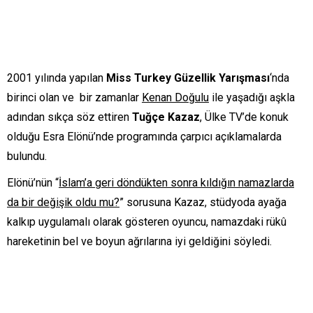
2001 yılında yapılan
Miss Turkey Güzellik Yarışması
‘nda
birinci olan ve bir zamanlar
Kenan Doğulu
ile yaşadığı aşkla
adından sıkça söz ettiren
Tuğçe Kazaz
, Ülke TV’de konuk
olduğu Esra Elönü’nde programında çarpıcı açıklamalarda
bulundu.
Elönü’nün “
İslam’a geri döndükten sonra kıldığın namazlarda
da bir değişik oldu mu?
” sorusuna Kazaz, stüdyoda ayağa
kalkıp uygulamalı olarak gösteren oyuncu, namazdaki rükû
hareketinin bel ve boyun ağrılarına iyi geldiğini söyledi.