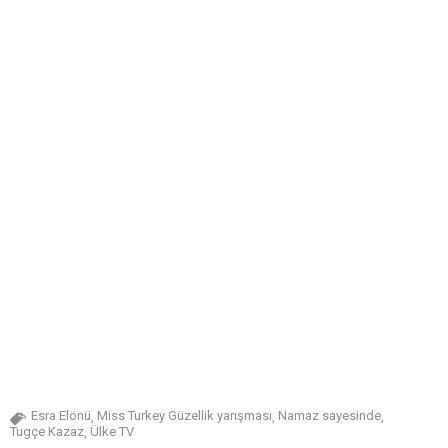
Esra Elönü
Miss Turkey Güzellik yarışması
Namaz sayesinde
,
,
,
Tugçe Kazaz
Ülke TV
,