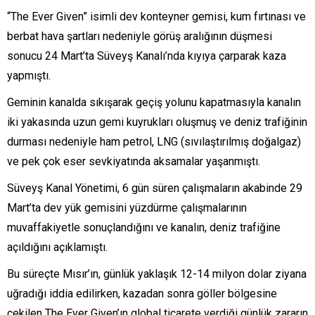
“The Ever Given” isimli dev konteyner gemisi, kum fırtınası ve
berbat hava şartları nedeniyle görüş aralığının düşmesi
sonucu 24 Mart’ta Süveyş Kanalı’nda kıyıya çarparak kaza
yapmıştı.
Geminin kanalda sıkışarak geçiş yolunu kapatmasıyla kanalın
iki yakasında uzun gemi kuyrukları oluşmuş ve deniz trafiğinin
durması nedeniyle ham petrol, LNG (sıvılaştırılmış doğalgaz)
ve pek çok eser sevkiyatında aksamalar yaşanmıştı.
Süveyş Kanal Yönetimi, 6 gün süren çalışmaların akabinde 29
Mart’ta dev yük gemisini yüzdürme çalışmalarının
muvaffakiyetle sonuçlandığını ve kanalın, deniz trafiğine
açıldığını açıklamıştı.
Bu süreçte Mısır’ın, günlük yaklaşık 12-14 milyon dolar ziyana
uğradığı iddia edilirken, kazadan sonra göller bölgesine
çekilen The Ever Given’ın global ticarete verdiği günlük zararın