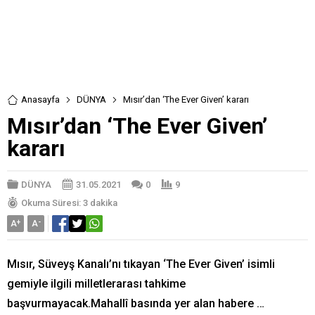
Anasayfa
DÜNYA
Mısır’dan ‘The Ever Given’ kararı
Mısır’dan ‘The Ever Given’
kararı
DÜNYA
31.05.2021
0
9
Okuma Süresi: 3 dakika
A
+
A
-
Mısır, Süveyş Kanalı’nı tıkayan ‘The Ever Given’ isimli
gemiyle ilgili milletlerarası tahkime
başvurmayacak.Mahallî basında yer alan habere …