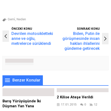
Gemi̇
Neden
,
ÖNCEKİ KONU
SONRAKİ KONU
Devrilen motosikletteki
Biden, Putin ile
anne ve oğlu,
görüşmesinde insan
metrelerce sürüklendi
hakları ihlallerini
gündeme getirecek
Benzer Konular
2 Kilise Ateşe Verildi
Barış Yürüyüşünde İki
17.01.2015
0
12
Düşman Yan Yana