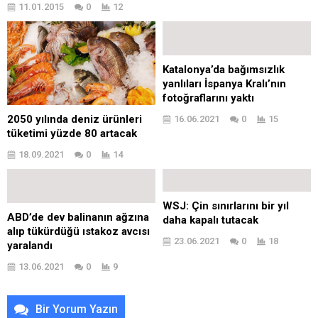
11.01.2015
0
12
Katalonya’da bağımsızlık
yanlıları İspanya Kralı’nın
fotoğraflarını yaktı
2050 yılında deniz ürünleri
16.06.2021
0
15
tüketimi yüzde 80 artacak
18.09.2021
0
14
WSJ: Çin sınırlarını bir yıl
ABD’de dev balinanın ağzına
daha kapalı tutacak
alıp tükürdüğü ıstakoz avcısı
23.06.2021
0
18
yaralandı
13.06.2021
0
9
Bir Yorum Yazın