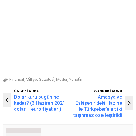
Fi̇nansal
Mi̇lli̇yet Gazetesi̇
Müdür
Yöneti̇m
,
,
,
ÖNCEKİ KONU
SONRAKİ KONU
Dolar kuru bugün ne
Amasya ve
kadar? (3 Haziran 2021
Eskişehir’deki Hazine
dolar – euro fiyatları)
ile Türkşeker’e ait iki
taşınmaz özelleştirildi