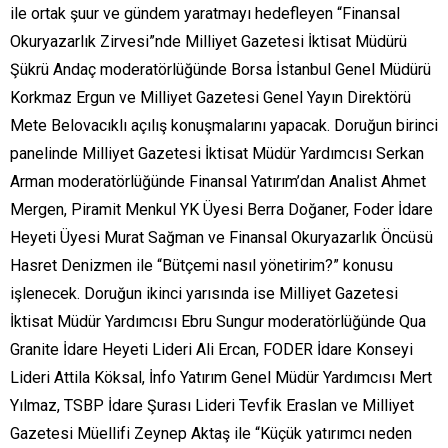
ile ortak şuur ve gündem yaratmayı hedefleyen “Finansal
Okuryazarlık Zirvesi”nde Milliyet Gazetesi İktisat Müdürü
Şükrü Andaç moderatörlüğünde Borsa İstanbul Genel Müdürü
Korkmaz Ergun ve Milliyet Gazetesi Genel Yayın Direktörü
Mete Belovacıklı açılış konuşmalarını yapacak. Doruğun birinci
panelinde Milliyet Gazetesi İktisat Müdür Yardımcısı Serkan
Arman moderatörlüğünde Finansal Yatırım’dan Analist Ahmet
Mergen, Piramit Menkul YK Üyesi Berra Doğaner, Foder İdare
Heyeti Üyesi Murat Sağman ve Finansal Okuryazarlık Öncüsü
Hasret Denizmen ile “Bütçemi nasıl yönetirim?” konusu
işlenecek. Doruğun ikinci yarısında ise Milliyet Gazetesi
İktisat Müdür Yardımcısı Ebru Sungur moderatörlüğünde Qua
Granite İdare Heyeti Lideri Ali Ercan, FODER İdare Konseyi
Lideri Attila Köksal, İnfo Yatırım Genel Müdür Yardımcısı Mert
Yılmaz, TSBP İdare Şurası Lideri Tevfik Eraslan ve Milliyet
Gazetesi Müellifi Zeynep Aktaş ile “Küçük yatırımcı neden