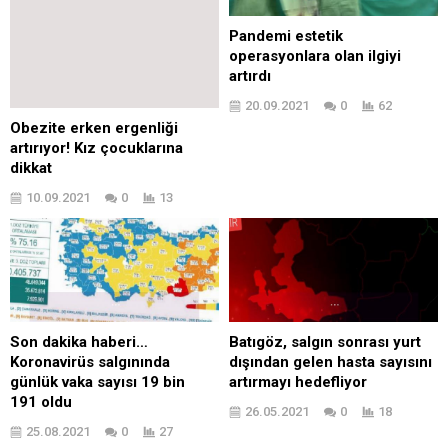
Pandemi estetik
operasyonlara olan ilgiyi
artırdı
20.09.2021
0
62
Obezite erken ergenliği
artırıyor! Kız çocuklarına
dikkat
10.09.2021
0
13
Son dakika haberi…
Batıgöz, salgın sonrası yurt
Koronavirüs salgınında
dışından gelen hasta sayısını
günlük vaka sayısı 19 bin
artırmayı hedefliyor
191 oldu
26.05.2021
0
18
25.08.2021
0
27