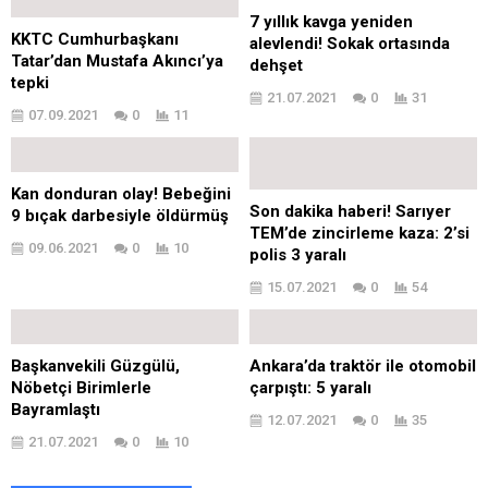
7 yıllık kavga yeniden
KKTC Cumhurbaşkanı
alevlendi! Sokak ortasında
Tatar’dan Mustafa Akıncı’ya
dehşet
tepki
21.07.2021
0
31
07.09.2021
0
11
Kan donduran olay! Bebeğini
Son dakika haberi! Sarıyer
9 bıçak darbesiyle öldürmüş
TEM’de zincirleme kaza: 2’si
09.06.2021
0
10
polis 3 yaralı
15.07.2021
0
54
Başkanvekili Güzgülü,
Ankara’da traktör ile otomobil
Nöbetçi Birimlerle
çarpıştı: 5 yaralı
Bayramlaştı
12.07.2021
0
35
21.07.2021
0
10