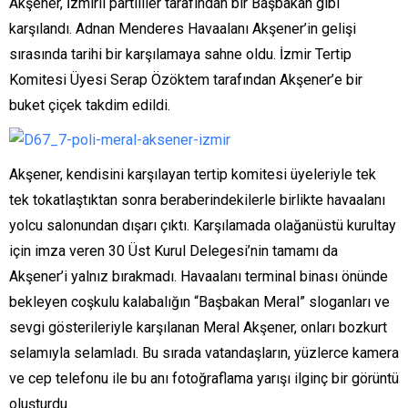
Akşener, İzmirli partililer tarafından bir Başbakan gibi
karşılandı. Adnan Menderes Havaalanı Akşener’in gelişi
sırasında tarihi bir karşılamaya sahne oldu. İzmir Tertip
Komitesi Üyesi Serap Özöktem tarafından Akşener’e bir
buket çiçek takdim edildi.
Akşener, kendisini karşılayan tertip komitesi üyeleriyle tek
tek tokatlaştıktan sonra beraberindekilerle birlikte havaalanı
yolcu salonundan dışarı çıktı. Karşılamada olağanüstü kurultay
için imza veren 30 Üst Kurul Delegesi’nin tamamı da
Akşener’i yalnız bırakmadı. Havaalanı terminal binası önünde
bekleyen coşkulu kalabalığın “Başbakan Meral” sloganları ve
sevgi gösterileriyle karşılanan Meral Akşener, onları bozkurt
selamıyla selamladı. Bu sırada vatandaşların, yüzlerce kamera
ve cep telefonu ile bu anı fotoğraflama yarışı ilginç bir görüntü
oluşturdu.