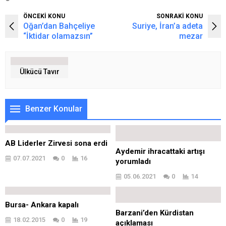
ÖNCEKİ KONU
SONRAKİ KONU
Oğan’dan Bahçeliye
Suriye, İran’a adeta
“İktidar olamazsın”
mezar
Ülkücü Tavır
Benzer Konular
AB Liderler Zirvesi sona erdi
Aydemir ihracattaki artışı
07.07.2021
0
16
yorumladı
05.06.2021
0
14
Bursa- Ankara kapalı
Barzani’den Kürdistan
18.02.2015
0
19
açıklaması