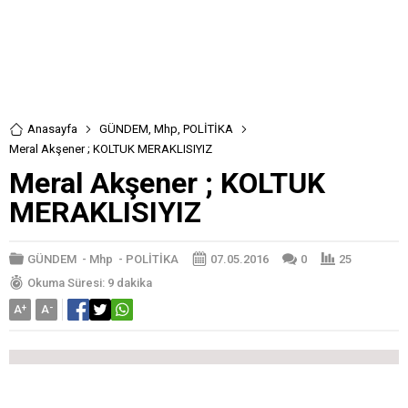
Anasayfa
GÜNDEM
,
Mhp
,
POLİTİKA
Meral Akşener ; KOLTUK MERAKLISIYIZ
Meral Akşener ; KOLTUK
MERAKLISIYIZ
GÜNDEM
-
Mhp
-
POLİTİKA
07.05.2016
0
25
Okuma Süresi: 9 dakika
A
+
A
-