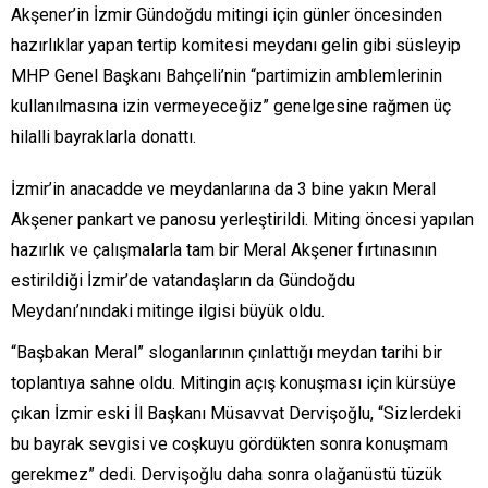
Akşener’in İzmir Gündoğdu mitingi için günler öncesinden
hazırlıklar yapan tertip komitesi meydanı gelin gibi süsleyip
MHP Genel Başkanı Bahçeli’nin “partimizin amblemlerinin
kullanılmasına izin vermeyeceğiz” genelgesine rağmen üç
hilalli bayraklarla donattı.
İzmir’in anacadde ve meydanlarına da 3 bine yakın Meral
Akşener pankart ve panosu yerleştirildi. Miting öncesi yapılan
hazırlık ve çalışmalarla tam bir Meral Akşener fırtınasının
estirildiği İzmir’de vatandaşların da Gündoğdu
Meydanı’nındaki mitinge ilgisi büyük oldu.
“Başbakan Meral” sloganlarının çınlattığı meydan tarihi bir
toplantıya sahne oldu. Mitingin açış konuşması için kürsüye
çıkan İzmir eski İl Başkanı Müsavvat Dervişoğlu, “Sizlerdeki
bu bayrak sevgisi ve coşkuyu gördükten sonra konuşmam
gerekmez” dedi. Dervişoğlu daha sonra olağanüstü tüzük