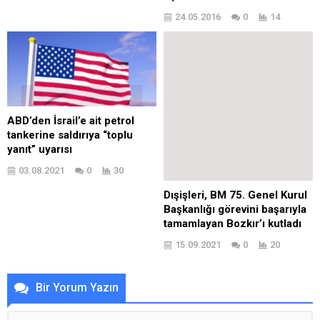
24.05.2016
0
14
ABD’den İsrail’e ait petrol
tankerine saldırıya “toplu
yanıt” uyarısı
03.08.2021
0
30
Dışişleri, BM 75. Genel Kurul
Başkanlığı görevini başarıyla
tamamlayan Bozkır’ı kutladı
15.09.2021
0
20
Bir Yorum Yazın