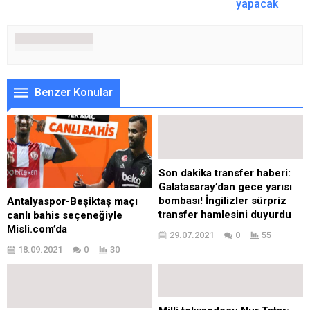
yapacak
Benzer Konular
Son dakika transfer haberi:
Galatasaray’dan gece yarısı
bombası! İngilizler sürpriz
Antalyaspor-Beşiktaş maçı
transfer hamlesini duyurdu
canlı bahis seçeneğiyle
Misli.com’da
29.07.2021
0
55
18.09.2021
0
30