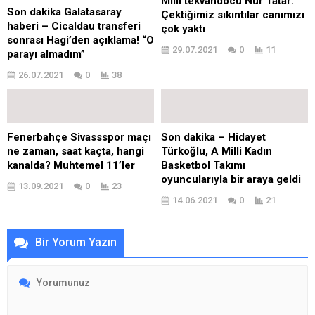
Milli tekvandocu Nur Tatar:
Son dakika Galatasaray
Çektiğimiz sıkıntılar canımızı
haberi – Cicaldau transferi
çok yaktı
sonrası Hagi’den açıklama! “O
29.07.2021
0
11
parayı almadım”
26.07.2021
0
38
Fenerbahçe Sivassspor maçı
Son dakika – Hidayet
ne zaman, saat kaçta, hangi
Türkoğlu, A Milli Kadın
kanalda? Muhtemel 11’ler
Basketbol Takımı
oyuncularıyla bir araya geldi
13.09.2021
0
23
14.06.2021
0
21
Bir Yorum Yazın