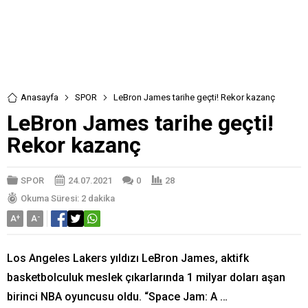
Anasayfa
SPOR
LeBron James tarihe geçti! Rekor kazanç
LeBron James tarihe geçti!
Rekor kazanç
SPOR
24.07.2021
0
28
Okuma Süresi: 2 dakika
A
+
A
-
Los Angeles Lakers yıldızı LeBron James, aktifk
basketbolculuk meslek çıkarlarında 1 milyar doları aşan
birinci NBA oyuncusu oldu. “Space Jam: A …