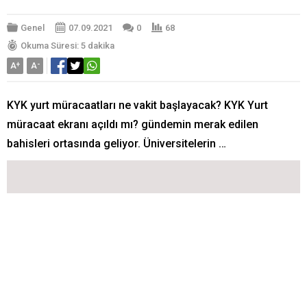
Genel
07.09.2021
0
68
Okuma Süresi: 5 dakika
A
+
A
-
KYK yurt müracaatları ne vakit başlayacak? KYK Yurt
müracaat ekranı açıldı mı? gündemin merak edilen
bahisleri ortasında geliyor. Üniversitelerin …