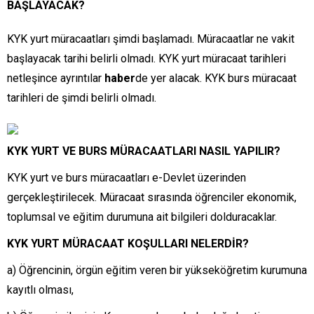
BAŞLAYACAK?
KYK yurt müracaatları şimdi başlamadı. Müracaatlar ne vakit
başlayacak tarihi belirli olmadı. KYK yurt müracaat tarihleri
netleşince ayrıntılar
haber
de yer alacak. KYK burs müracaat
tarihleri de şimdi belirli olmadı.
KYK YURT VE BURS MÜRACAATLARI NASIL YAPILIR?
KYK yurt ve burs müracaatları e-Devlet üzerinden
gerçekleştirilecek. Müracaat sırasında öğrenciler ekonomik,
toplumsal ve eğitim durumuna ait bilgileri dolduracaklar.
KYK YURT MÜRACAAT KOŞULLARI NELERDİR?
a) Öğrencinin, örgün eğitim veren bir yükseköğretim kurumuna
kayıtlı olması,