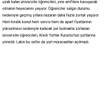
uzak kalan üniversite öğrencileri, yine amfilere kavuşacak
olmanın heyecanını yaşıyor. Öğrenciler salgın durumu
nedeniyle geçmiş yıllara nazaran daha fazla zorluk yaşıyor.
Hem kiralık konut hem servis hem de apart fiyatlarının
yükselmesi nedeniyle kalacak yer bulmakta zorlanan
üniversite öğrencileri, Kredi Yurtlar Kurumu’nun yurtlarına
yöneldi. Lakin bu sefer de yurt müracaatları açılmadı.