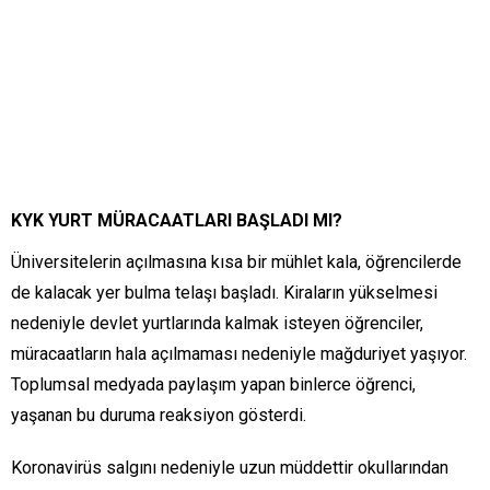
KYK YURT MÜRACAATLARI BAŞLADI MI?
Üniversitelerin açılmasına kısa bir mühlet kala, öğrencilerde
de kalacak yer bulma telaşı başladı. Kiraların yükselmesi
nedeniyle devlet yurtlarında kalmak isteyen öğrenciler,
müracaatların hala açılmaması nedeniyle mağduriyet yaşıyor.
Toplumsal medyada paylaşım yapan binlerce öğrenci,
yaşanan bu duruma reaksiyon gösterdi.
Koronavirüs salgını nedeniyle uzun müddettir okullarından