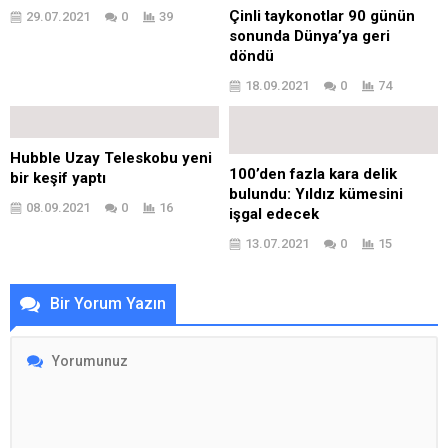
Çinli taykonotlar 90 günün
29.07.2021
0
39
sonunda Dünya’ya geri
döndü
18.09.2021
0
74
Hubble Uzay Teleskobu yeni
100’den fazla kara delik
bir keşif yaptı
bulundu: Yıldız kümesini
08.09.2021
0
16
işgal edecek
13.07.2021
0
15
Bir Yorum Yazın