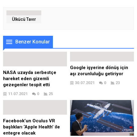
Ülkücü Tavır
Benzer Konular
Google işyerine dönüş için
NASA uzayda serbestçe
aşı zorunluluğu getiriyor
hareket eden gizemli
30.07.2021
0
23
gezegenler tespit etti
11.07.2021
0
25
Facebook’un Oculus VR
başlıkları ‘Apple Health’ ile
entegre olacak