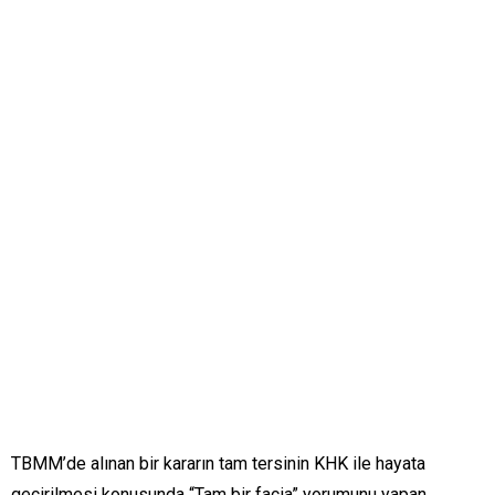
TBMM’de alınan bir kararın tam tersinin KHK ile hayata
geçirilmesi konusunda “Tam bir facia” yorumunu yapan