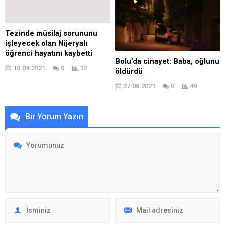
Tezinde müsilaj sorununu
işleyecek olan Nijeryalı
öğrenci hayatını kaybetti
Bolu’da cinayet: Baba, oğlunu
10.09.2021
0
12
öldürdü
27.08.2021
0
49
Bir Yorum Yazın