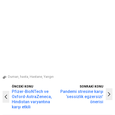
Duman
hasta
Hastane
Yangın
,
,
,
ÖNCEKİ KONU
SONRAKİ KONU
Pfizer-BioNTech ve
Pandemi stresine karşı
Oxford-AstraZeneca,
‘sessizlik egzersizi’
Hindistan varyantına
önerisi
karşı etkili