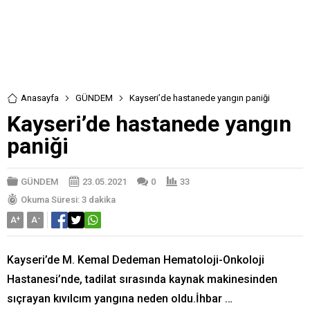
Anasayfa
GÜNDEM
Kayseri’de hastanede yangın paniği
Kayseri’de hastanede yangın
paniği
GÜNDEM
23.05.2021
0
33
Okuma Süresi: 3 dakika
A
+
A
-
Kayseri’de M. Kemal Dedeman Hematoloji-Onkoloji
Hastanesi’nde, tadilat sırasında kaynak makinesinden
sıçrayan kıvılcım yangına neden oldu.İhbar …