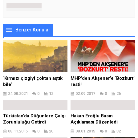
Benzer Konular
‘Kırmızı çizgiyi çoktan aştık
MHP’den Akşener’e ‘Bozkurt’
bile’
resti!
24.08.2021
0
12
02.09.2017
0
26
Türkistan’da Düğünlere Çalgı
Hakan Eroğlu Basın
Zorunluluğu Getirdi
Açıklaması Düzenledi
08.11.2015
0
20
08.01.2015
0
32