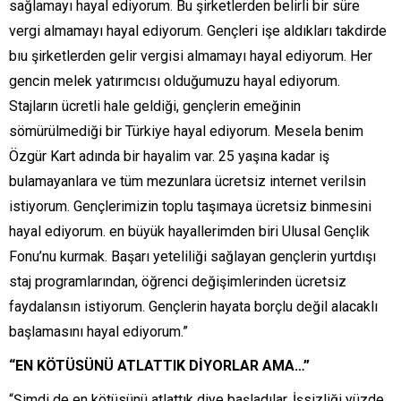
sağlamayı hayal ediyorum. Bu şirketlerden belirli bir süre
vergi almamayı hayal ediyorum. Gençleri işe aldıkları takdirde
bıu şirketlerden gelir vergisi almamayı hayal ediyorum. Her
gencin melek yatırımcısı olduğumuzu hayal ediyorum.
Stajların ücretli hale geldiği, gençlerin emeğinin
sömürülmediği bir Türkiye hayal ediyorum. Mesela benim
Özgür Kart adında bir hayalim var. 25 yaşına kadar iş
bulamayanlara ve tüm mezunlara ücretsiz internet verilsin
istiyorum. Gençlerimizin toplu taşımaya ücretsiz binmesini
hayal ediyorum. en büyük hayallerimden biri Ulusal Gençlik
Fonu’nu kurmak. Başarı yeteliliği sağlayan gençlerin yurtdışı
staj programlarından, öğrenci değişimlerinden ücretsiz
faydalansın istiyorum. Gençlerin hayata borçlu değil alacaklı
başlamasını hayal ediyorum.”
“EN KÖTÜSÜNÜ ATLATTIK DİYORLAR AMA…”
“Şimdi de en kötüsünü atlattık diye başladılar. İşsizliği yüzde