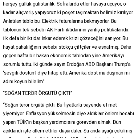
herşey güllük gülistanlık. Sofralarda etler havaya uçuyor, o
kadar alışveriş yapıyoruz ki poşet taşımaktan belimiz kırılıyor.
Anlatılan tablo bu. Elektrik faturalarına bakmıyorlar. Bu
tablonun tek sebebi AK Parti iktidarının yanlış politikalarıdır.
İlk defa bir iktidar inkar ederek krizi çözeceğini sanıyor. Bu
hayat pahalılığının sebebi stokçu çiftçiler ve esnafmış. Daha
geçen hafta bir bakan ekonomik tablodan yine Amerika’yı
sorumlu tuttu. İki günde sayın Erdoğan ABD Başkanı Trump’a
‘sevgili dostum’ diye hitap etti. Amerika dost mu düşman mı
adını koyun bilelim”
“SOĞAN TERÖR ÖRGÜTÜ ÇIKTI”
“Soğan terör örgütü çıktı. Bu fiyatlarla sayende et met
yiyemiyor. Enflasyon yükselmesin diye aldıklaır önlem hesabı
yapan TÜİK’in başkan yardımcısını görevden almak. Dün
açıklandı işte allem ettiler düşürdüler. Şu anda aşağı çekilmiş