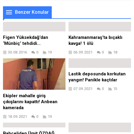
Benzer Konular
Figen Yüksekdağ’dan
Kahramanmaraş’ta bıçaklı
‘Münbiç’ tehdidi…
kavga! 1 ölü
30.08.2016
0
19
06.09.2021
0
18
Lastik deposunda korkutan
yangın! Panikle kaçtılar
07.09.2021
0
15
Ekipler mahalle giriş
çıkışlarını kapattı! Anbean
kamerada
18.09.2021
0
19
Bahçeliden Ümit ÖZDAĞ