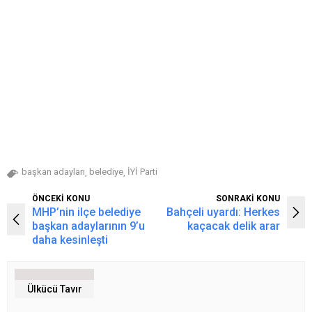
başkan adayları
belediye
İYİ Parti
,
,
ÖNCEKİ KONU
SONRAKİ KONU
MHP’nin ilçe belediye
Bahçeli uyardı: Herkes
başkan adaylarının 9’u
kaçacak delik arar
daha kesinleşti
Ülkücü Tavır