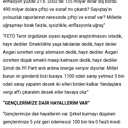
enflasyon yüzde 21.6. 2002’de 135 milyar dolar dış bordu
490 milyar dolara çiftçi ve esnaf mı çıkardı? Sayıştay’ın
yolsuzluk raporlarının neresinde çiftçi ve esnaf var? Milletle
uğraşmayı bırak faizle, işsizlikle, enflasyonla uğraş”
“FETÖ Terör örgütünün siyasi ayağının araştırılmasını istedik,
hayır dediler. Emeklilikte yaşa takılanlar dedik, hayır deiler.
Asgari ücretten vergi alınmasın dedik, hayır dediler. Asgari
ücretten düşük emekli maaşı kalmasın dedik, hayır dediler.
Şimdi de İYİ Parti ardı ardına önerge veriyor diyorlar. Millet
bunun iin gönderdi bizi buraya. 1100 odalı saray yetmez 5 bin
odalı saray yapalım desek iki elleri birden kalkar. Yandaşlara
vergi affı çıkaralım desek eller havaya olur”
“GENÇLERİMİZE DAİR HAYALLERİM VAR”
“Gençlerimize dair hayallerim var. Şirket kurmayı düşünen
gençlerimize 5 yılz geri ödemesiz 100 bin lira 0 faizli kredi