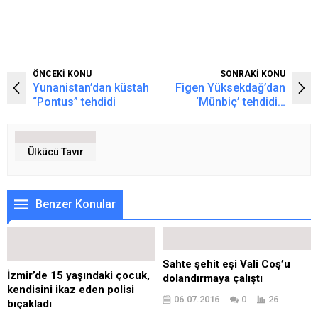
ÖNCEKİ KONU
SONRAKİ KONU
Yunanistan’dan küstah
Figen Yüksekdağ’dan
“Pontus” tehdidi
‘Münbiç’ tehdidi…
Ülkücü Tavır
Benzer Konular
Sahte şehit eşi Vali Coş’u
İzmir’de 15 yaşındaki çocuk,
dolandırmaya çalıştı
kendisini ikaz eden polisi
06.07.2016
0
26
bıçakladı