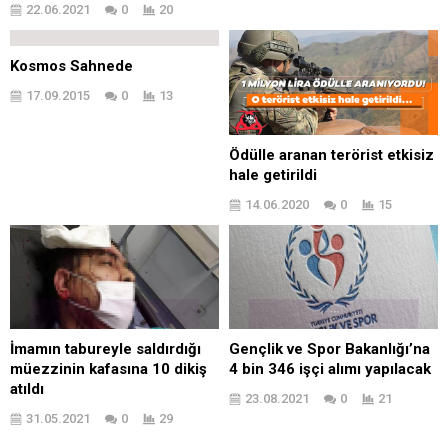
22.06.2021
0
20
Kosmos Sahnede
17.09.2015
0
13
Ödülle aranan terörist etkisiz
hale getirildi
14.06.2020
0
15
İmamın tabureyle saldırdığı
Gençlik ve Spor Bakanlığı’na
müezzinin kafasına 10 dikiş
4 bin 346 işçi alımı yapılacak
atıldı
23.08.2021
0
21
31.05.2021
0
29