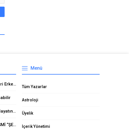
Menü
Öz Türkçe adlar Kız isimleri Erkek İsimleri GÖKTÜRK ADLARI Eski türk isimleri Ülkücü isimler Milliyetci isimler Bozkurt isimleri Öz Türk adları
Tüm Yazarlar
abilir
Astroloji
Uyuşturucu’dan 648 Kişi Hayatını Kaybetti
Üyelik
EROL KAYA CADDESİNİN İSMİ “ŞEHİT ÖMER HALİSDEMİR CADDESİ” Mİ OLUYOR?
İçerik Yönetimi