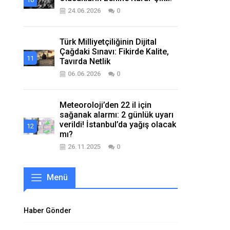
24.06.2026
0
Türk Milliyetçiliğinin Dijital
Çağdaki Sınavı: Fikirde Kalite,
Tavırda Netlik
06.06.2026
0
Meteoroloji’den 22 il için
sağanak alarmı: 2 günlük uyarı
verildi! İstanbul’da yağış olacak
mı?
26.11.2025
0
Menü
Haber Gönder