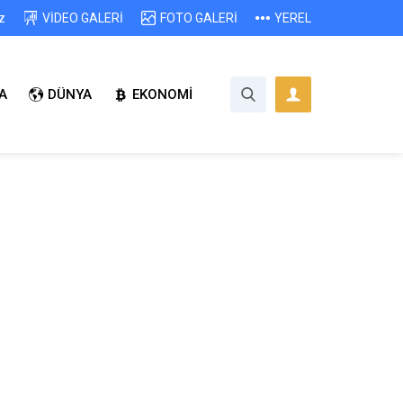
z
VİDEO GALERİ
FOTO GALERİ
YEREL
A
DÜNYA
EKONOMİ