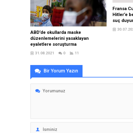
Fransa C
Hitler’e be
suç duyu
30.07.20
ABD’de okullarda maske
düzenlemelerini yasaklayan
eyaletlere soruşturma
31.08.2021
0
11
Bir Yorum Yazın