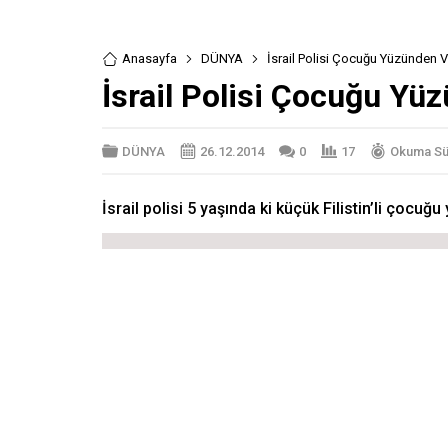
Anasayfa
DÜNYA
İsrail Polisi Çocuğu Yüzünden 
İsrail Polisi Çocuğu Yü
DÜNYA
26.12.2014
0
17
Okuma Sür
İsrail polisi 5 yaşında ki küçük Filistin’li çoc