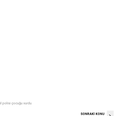
ail polisi çocuğu vurdu
SONRAKİ KONU