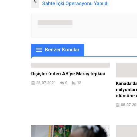
Sahte İçki Operasyonu Yapıldı
Benzer Konular
Dışişleri’nden AB’ye Maraş tepkisi
28.07.2021
0
12
Kanada’dak
milyonlar
ölümüne 
08.07.20