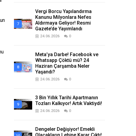
ir
Vergi Borcu Yapılandırma
Kanunu Milyonlara Nefes
nun
Aldırmaya Geliyor! Resmi
Gazete’de Yayımlandı
24.06.2026
0
nu
Meta’ya Darbe! Facebook ve
Whatsapp Çöktü mü? 24
Haziran Çarşamba Neler
Yaşandı?
24.06.2026
0
3 Bin Yıllık Tarihi Apartmanın
Tozları Kalkıyor! Artık Vaktiydi!
24.06.2026
0
Dengeler Değişiyor! Emekli
Olacakların Lehine Karar Çıktı!