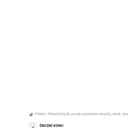
Filistin
filistinli küçük çocuk yüzünden vuruldu
israil
isr
,
,
,
ÖNCEKİ KONU