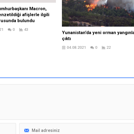
umhurbaşkanı Macron,
nzetildiği afişlerle ilgili
rusunda bulundu
21
0
43
Yunanistan’da yeni orman yangınla
çıktı
04.08.2021
0
22