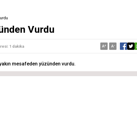
Vurdu
zünden Vurdu
A
+
A
-
esi: 1 dakika
uğu yakın mesafeden yüzünden vurdu.