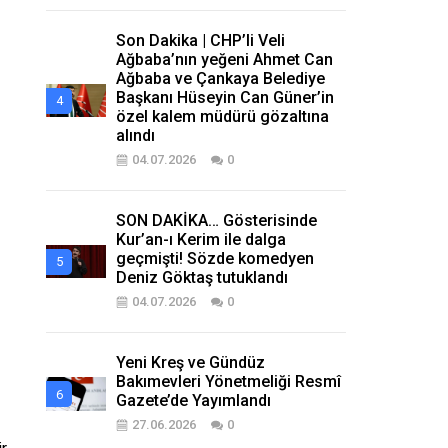
Son Dakika | CHP’li Veli
Ağbaba’nın yeğeni Ahmet Can
Ağbaba ve Çankaya Belediye
Başkanı Hüseyin Can Güner’in
özel kalem müdürü gözaltına
alındı
04.07.2026
0
SON DAKİKA… Gösterisinde
Kur’an-ı Kerim ile dalga
geçmişti! Sözde komedyen
Deniz Göktaş tutuklandı
04.07.2026
0
Yeni Kreş ve Gündüz
Bakımevleri Yönetmeliği Resmî
Gazete’de Yayımlandı
27.06.2026
0