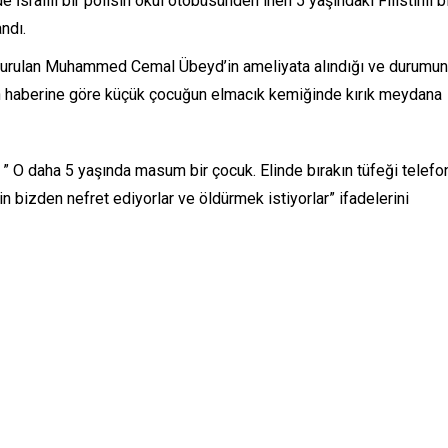
srailli bir polisin okul otobüsünden inen 5 yaşındaki Filistinli b
ndı.
 vurulan Muhammed Cemal Übeyd’in ameliyata alındığı ve durumu
nsının haberine göre küçük çocuğun elmacık kemiğinde kırık meydana
O daha 5 yaşında masum bir çocuk. Elinde bırakın tüfeği telefo
çin bizden nefret ediyorlar ve öldürmek istiyorlar” ifadelerini