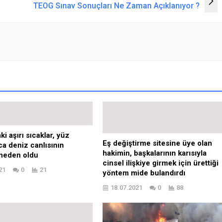
TEOG Sınav Sonuçları Ne Zaman Açıklanıyor ?
i aşırı sıcaklar, yüz
Eş değiştirme sitesine üye olan
ca deniz canlısının
hakimin, başkalarının karısıyla
neden oldu
cinsel ilişkiye girmek için ürettiği
21
0
21
yöntem mide bulandırdı
18.07.2021
0
88