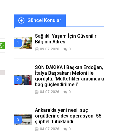
Güncel Konular
Sağlıklı Yaşam İçin Güvenilir
Bilginin Adresi
09.07.2026
0
SON DAKİKA I Başkan Erdoğan,
İtalya Başbakanı Meloni ile
görüştü: ‘Müttefikler arasındaki
bağ güçlendirilmeli’
04.07.2026
0
Ankara’da yeni nesil suç
örgütlerine dev operasyon! 55
şüpheli tutuklandı
04.07.2026
0