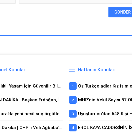
cel Konular
Haftanın Konuları
Sağlıklı Yaşam İçin Güvenilir Bilginin Adresi
SON DAKİKA I Başkan Erdoğan, İtalya Başbakanı Meloni ile görüştü: ‘Müttefikler arasındaki bağ güçlendirilmeli’
MHP’nin Vekil Sayısı 87 Ol
Ankara’da yeni nesil suç örgütlerine dev operasyon! 55 şüpheli tutuklandı
Son Dakika | CHP’li Veli Ağbaba’nın yeğeni Ahmet Can Ağbaba ve Çankaya Belediye Başkanı Hüseyin Can Güner’in özel kalem müdürü gözaltına alındı