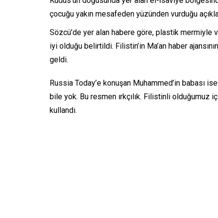
Kudüs’ün doğusunda yer alan el-İsaviye bölgesinde İ
çocuğu yakın mesafeden yüzünden vurduğu açıkla
Sözcü’de yer alan habere göre, plastik mermiyle
iyi olduğu belirtildi. Filistin’in Ma’an haber aja
geldi.
Russia Today’e konuşan Muhammed’in babası ise ” 
bile yok. Bu resmen ırkçılık. Filistinli olduğumuz i
kullandı.