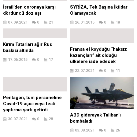
İsrail’den coronaya karşı
SYRİZA, Tek Başına İktidar
dördüncü doz aşı
Olamayacak
07.09.2021
0
21
26.01.2015
0
18
Kırım Tatarları ağır Rus
Fransa el koyduğu “haksız
baskısı altında
kazançları” ait olduğu
17.06.2015
0
17
ülkelere iade edecek
22.07.2021
0
11
Pentagon, tüm personeline
Covid-19 aşısı veya testi
yaptırma şartı getirdi
ABD giderayak Taliban’ı
30.07.2021
0
28
bombaladı
03.08.2021
0
26