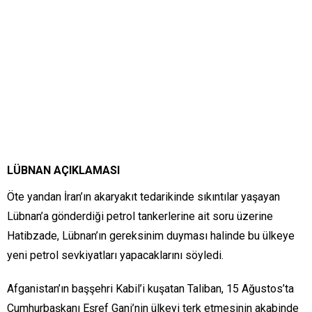
LÜBNAN AÇIKLAMASI
Öte yandan İran’ın akaryakıt tedarikinde sıkıntılar yaşayan
Lübnan’a gönderdiği petrol tankerlerine ait soru üzerine
Hatibzade, Lübnan’ın gereksinim duyması halinde bu ülkeye
yeni petrol sevkiyatları yapacaklarını söyledi.
Afganistan’ın başşehri Kabil’i kuşatan Taliban, 15 Ağustos’ta
Cumhurbaşkanı Eşref Gani’nin ülkeyi terk etmesinin akabinde