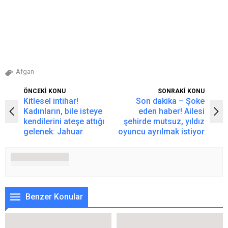
Afgan
ÖNCEKİ KONU
SONRAKİ KONU
Kitlesel intihar!
Son dakika – Şoke
Kadınların, bile isteye
eden haber! Ailesi
kendilerini ateşe attığı
şehirde mutsuz, yıldız
gelenek: Jahuar
oyuncu ayrılmak istiyor
Benzer Konular