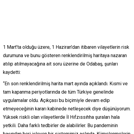
1 Mart’ta olduğu üzere, 1 Haziran’dan itibaren vilayetlerin risk
durumuna ve bunu gösteren renklendirilmiş haritaya nazaran
atılıp atılmayacağına ait soru üzerine de Odabaş, şunları
kaydetti:
“En son renklendirilmiş harita mart ayında açıklandı. Kısmi ve
tam kapanma periyotlarında de tüm Türkiye genelinde
uygulamalar oldu. Açıkçası bu biçimiyle devam edip
etmeyeceğinin kararı kabinede netleşecek diye düşünüyorum.
Yüksek riskli olan vilayetlerde İl Hıfzıssıhha şuraları hala
yetkili. Daha farklı tedbirler de alabilirler. Bu pandeminin
başından beri işleyen bir sistemimiz aslında. Kümelenmelerin