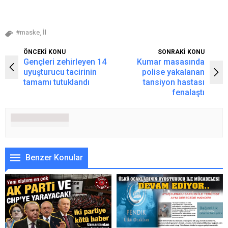
#maske
İl
,
ÖNCEKİ KONU
SONRAKİ KONU
Gençleri zehirleyen 14
Kumar masasında
uyuşturucu tacirinin
polise yakalanan
tamamı tutuklandı
tansiyon hastası
fenalaştı
Benzer Konular