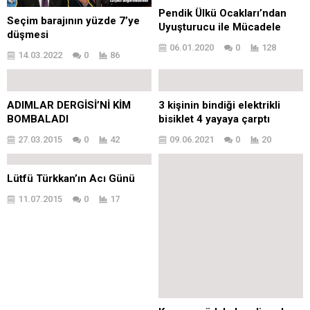
Pendik Ülkü Ocakları’ndan
Seçim barajının yüzde 7’ye
Uyuşturucu ile Mücadele
düşmesi
06.01.2020
0
128
14.03.2022
0
86
ADIMLAR DERGİSİ’Nİ KİM
3 kişinin bindiği elektrikli
BOMBALADI
bisiklet 4 yayaya çarptı
27.03.2015
0
42
09.06.2021
0
20
Lütfü Türkkan’ın Acı Günü
11.07.2015
0
17