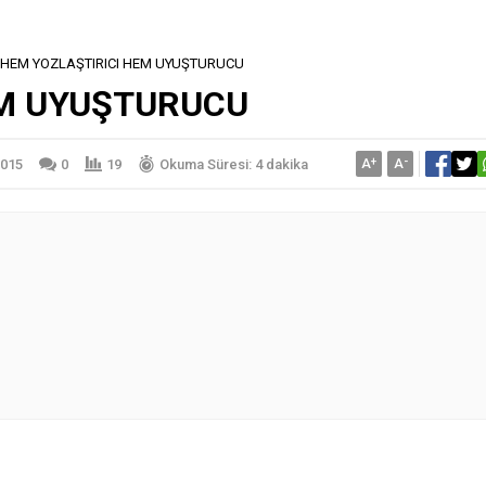
HEM YOZLAŞTIRICI HEM UYUŞTURUCU
EM UYUŞTURUCU
A
+
A
-
2015
0
19
Okuma Süresi: 4 dakika