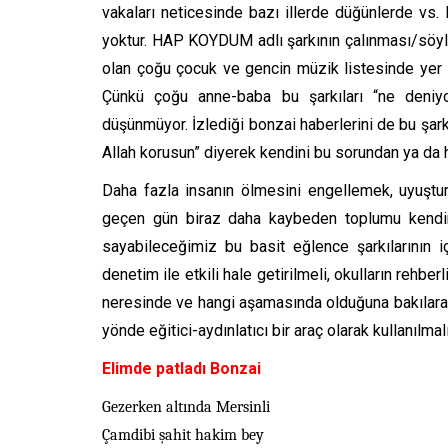
vakaları neticesinde bazı illerde düğünlerde vs
yoktur. HAP KOYDUM adlı şarkının çalınması/söylen
olan çoğu çocuk ve gencin müzik listesinde yer a
Çünkü çoğu anne-baba bu şarkıları “ne deniyor
düşünmüyor. İzlediği bonzai haberlerini de bu şark
Allah korusun” diyerek kendini bu sorundan ya da h
Daha fazla insanın ölmesini engellemek, uyuştu
geçen gün biraz daha kaybeden toplumu kendine
sayabileceğimiz bu basit eğlence şarkılarının iç
denetim ile etkili hale getirilmeli, okulların rehb
neresinde ve hangi aşamasında olduğuna bakılar
yönde eğitici-aydınlatıcı bir araç olarak kullanılmalı
Elimde patladı Bonzai
Gezerken altında Mersinli
Çamdibi şahit hakim bey