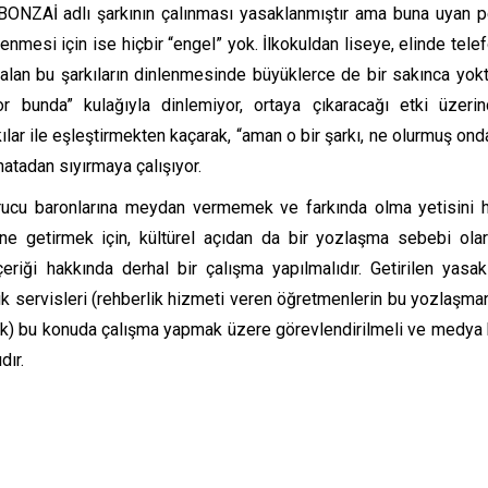
. BONZAİ adlı şarkının çalınması yasaklanmıştır ama buna uyan 
mesi için ise hiçbir “engel” yok. İlkokuldan liseye, elinde tele
lan bu şarkıların dinlenmesinde büyüklerce de bir sakınca yokt
 bunda” kulağıyla dinlemiyor, ortaya çıkaracağı etki üzeri
ılar ile eşleştirmekten kaçarak, “aman o bir şarkı, ne olurmuş ond
atadan sıyırmaya çalışıyor.
rucu baronlarına meydan vermemek ve farkında olma yetisini 
 getirmek için, kültürel açıdan da bir yozlaşma sebebi ola
eriği hakkında derhal bir çalışma yapılmalıdır. Getirilen yasak
erlik servisleri (rehberlik hizmeti veren öğretmenlerin bu yozlaşma
ak) bu konuda çalışma yapmak üzere görevlendirilmeli ve medya
dır.