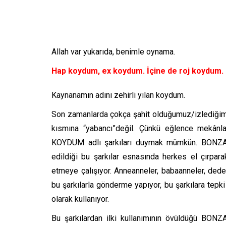
Allah var yukarıda, benimle oynama.
Hap koydum, ex koydum. İçine de roj koydum.
Kaynanamın adını zehirli yılan koydum.
Son zamanlarda çokça şahit olduğumuz/izlediğim
kısmına “yabancı”değil. Çünkü eğlence mekânl
KOYDUM adlı şarkıları duymak mümkün. BONZAİ
edildiği bu şarkılar esnasında herkes el çırpa
etmeye çalışıyor. Anneanneler, babaanneler, dedele
bu şarkılarla gönderme yapıyor, bu şarkılara tep
olarak kullanıyor.
Bu şarkılardan ilki kullanımının övüldüğü BONZ