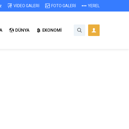
z
VİDEO GALERİ
FOTO GALERİ
YEREL
A
DÜNYA
EKONOMİ