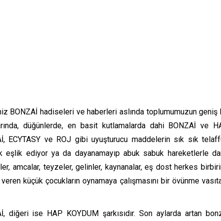
iz BONZAİ hadiseleri ve haberleri aslında toplumumuzun geniş 
arında, düğünlerde, en basit kutlamalarda dahi BONZAİ ve 
, ECYTASY ve ROJ gibi uyuşturucu maddelerin sık sık telaf
rak eşlik ediyor ya da dayanamayıp abuk sabuk hareketlerle d
r, amcalar, teyzeler, gelinler, kaynanalar, eş dost herkes birbir
ki veren küçük çocukların oynamaya çalışmasını bir övünme vasıt
Aİ, diğeri ise HAP KOYDUM şarkısıdır. Son aylarda artan bon