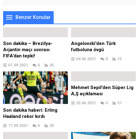
Benzer Konular
Son dakika – Brezilya-
Angelovski’den Türk
Arjantin maçı sonrası
futboluna övgü
FIFA’dan tepki!
04.06.2021
0
13
07.09.2021
0
26
Mehmet Sepil’den Süper Lig
A,Ş açıklaması
23.06.2021
0
31
Son dakika haberi: Erling
Haaland rekor kırdı
17.09.2021
0
20