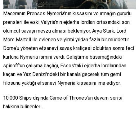
Maceranın Prenses Nymeria’nın kıssasını ve ırmağın gururlu
prensleri ile eski Valyria’nın ejderha lordları ortasındaki son
ölümcül savaşı mevzu alması bekleniyor. Arya Stark, Lord
Mors Martell ile evlenen ve yirmi yıldan fazla bir müddettir
Dorne’u yöneten efsanevi savaş kraliçesi olduktan sonra fecî
kurtuna Nymeria ismini verdi. Geliştirme basamağındaki
spinoff’un çalışma başlığı, Essos’taki ejderha lordlarından
kaçan ve Yaz Denizi’ndeki bir kanala geçerek tüm gemi
filosunu yaktığı efsanevi Nymeria kıssasını ima ediyor.
10.000 Ships dışında Game of Thrones’un devam serisi
hakkına bilinenler…