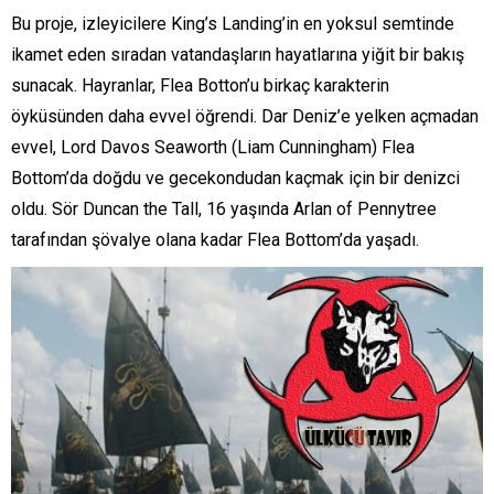
Bu proje, izleyicilere King’s Landing’in en yoksul semtinde
ikamet eden sıradan vatandaşların hayatlarına yiğit bir bakış
sunacak. Hayranlar, Flea Botton’u birkaç karakterin
öyküsünden daha evvel öğrendi. Dar Deniz’e yelken açmadan
evvel, Lord Davos Seaworth (Liam Cunningham) Flea
Bottom’da doğdu ve gecekondudan kaçmak için bir denizci
oldu. Sör Duncan the Tall, 16 yaşında Arlan of Pennytree
tarafından şövalye olana kadar Flea Bottom’da yaşadı.