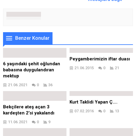
Benzer Konular
Peygamberimizin iftar duası
6 yaşındaki şehit oğlundan
21.06.2015
0
21
babasına duygulandıran
mektup
21.06.2021
0
36
Kurt Taklidi Yapan Ç….
Bekçilere ateş açan 3
07.02.2016
0
13
kardeşten 2’si yakalandı
11.06.2021
0
9