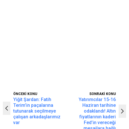
ÖNCEKİ KONU
SONRAKİ KONU
Yiğit Şardan: Fatih
Yatırımcılar 15-16
Terim’in paçalarına
Haziran tarihine
tutunarak seçilmeye
odaklandı! Altın
çalışan arkadaşlarımız
fiyatlarının kaderi
var
Fed’in vereceği
mesajlara bağlı