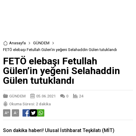
Anasayfa
GÜNDEM
FETÖ elebaşı Fetullah Gülen’in yeğeni Selahaddin Gülen tutuklandı
FETÖ elebaşı Fetullah
Gülen’in yeğeni Selahaddin
Gülen tutuklandı
GÜNDEM
05.06.2021
0
24
Okuma Süresi: 2 dakika
A
+
A
-
Son dakika haberi! Ulusal İstihbarat Teşkilatı (MİT)