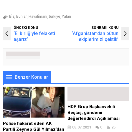
Bi̇z
Bunlar
Havali̇manı
türkiye
Yalan
,
,
,
,
ÖNCEKİ KONU
SONRAKİ KONU
‘El birliğiyle felaketi
‘Afganistan’dan bütün
aşarız’
ekiplerimizi çektik’
Benzer Konular
HDP Grup Başkanvekili
Beştaş, gündemi
değerlendirdi Açıklaması
Polise hakaret eden AK
08.07.2021
0
25
Partili Zeynep Gül Yılmaz’dan