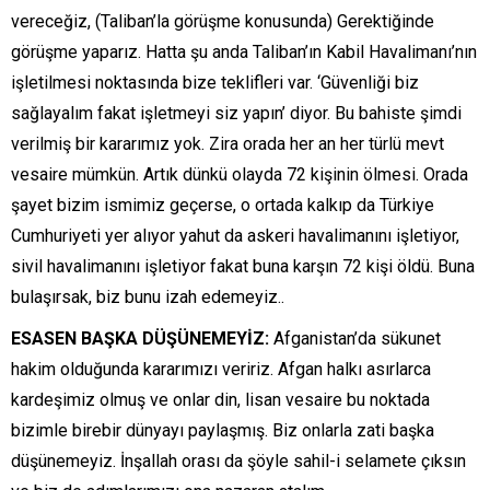
vereceğiz, (Taliban’la görüşme konusunda) Gerektiğinde
görüşme yaparız. Hatta şu anda Taliban’ın Kabil Havalimanı’nın
işletilmesi noktasında bize teklifleri var. ‘Güvenliği biz
sağlayalım fakat işletmeyi siz yapın’ diyor. Bu bahiste şimdi
verilmiş bir kararımız yok. Zira orada her an her türlü mevt
vesaire mümkün. Artık dünkü olayda 72 kişinin ölmesi. Orada
şayet bizim ismimiz geçerse, o ortada kalkıp da Türkiye
Cumhuriyeti yer alıyor yahut da askeri havalimanını işletiyor,
sivil havalimanını işletiyor fakat buna karşın 72 kişi öldü. Buna
bulaşırsak, biz bunu izah edemeyiz..
ESASEN BAŞKA DÜŞÜNEMEYİZ:
Afganistan’da sükunet
hakim olduğunda kararımızı veririz. Afgan halkı asırlarca
kardeşimiz olmuş ve onlar din, lisan vesaire bu noktada
bizimle birebir dünyayı paylaşmış. Biz onlarla zati başka
düşünemeyiz. İnşallah orası da şöyle sahil-i selamete çıksın