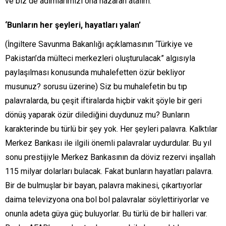
ve biz de adımlarımızı ona nazaran atalım.
‘Bunların her şeyleri, hayatları yalan’
(İngiltere Savunma Bakanlığı açıklamasının ‘Türkiye ve
Pakistan’da mülteci merkezleri oluşturulacak” algısıyla
paylaşılması konusunda muhalefetten özür bekliyor
musunuz? sorusu üzerine) Siz bu muhalefetin bu tıp
palavralarda, bu çeşit iftiralarda hiçbir vakit şöyle bir geri
dönüş yaparak özür dilediğini duydunuz mu? Bunların
karakterinde bu türlü bir şey yok. Her şeyleri palavra. Kalktılar
Merkez Bankası ile ilgili önemli palavralar uydurdular. Bu yıl
sonu prestijiyle Merkez Bankasının da döviz rezervi inşallah
115 milyar dolarları bulacak. Fakat bunların hayatları palavra.
Bir de bulmuşlar bir bayan, palavra makinesi, çıkartıyorlar
daima televizyona ona bol bol palavralar söylettiriyorlar ve
onunla adeta güya güç buluyorlar. Bu türlü de bir halleri var.