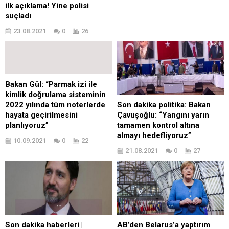
ilk açıklama! Yine polisi
suçladı
23.08.2021
0
26
Bakan Gül: “Parmak izi ile
kimlik doğrulama sisteminin
2022 yılında tüm noterlerde
Son dakika politika: Bakan
hayata geçirilmesini
Çavuşoğlu: “Yangını yarın
planlıyoruz”
tamamen kontrol altına
almayı hedefliyoruz”
10.09.2021
0
22
21.08.2021
0
27
Son dakika haberleri |
AB’den Belarus’a yaptırım