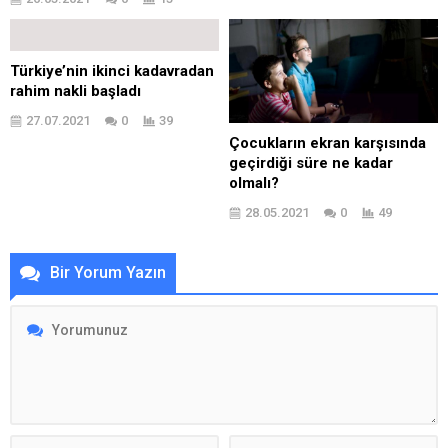
Türkiye’nin ikinci kadavradan
rahim nakli başladı
27.07.2021
0
39
Çocukların ekran karşısında
geçirdiği süre ne kadar
olmalı?
28.05.2021
0
49
Bir Yorum Yazın