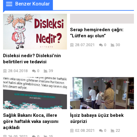
Benzer Konular
Serap hemşireden çağrı:
“Lütfen aşı olun”
28.07.2021
0
30
Disleksi nedir? Disleksi’nin
belirtileri ve tedavisi
28.04.2018
0
39
Sağlık Bakanı Koca, illere
İşsiz babaya üçüz bebek
göre haftalık vaka sayısını
sürprizi
açıkladı
02.08.2021
0
22
26.05.2021
0
15