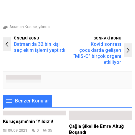
Asuman Krause
yılında
,
ÖNCEKİ KONU
SONRAKİ KONU
Batman’da 32 bin kişi
Kovid sonrası
saç ekim işlemi yaptırdı
çocuklarda gelişen
“MIS-C” birçok organı
etkiliyor
Benzer Konular
Kuruçeşme’nin ‘Yıldız’ı!
Çağla Şikel ile Emre Altuğ
09.09.2021
0
35
Boşandı