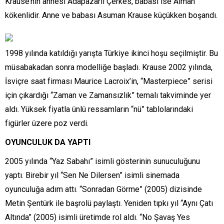
Krause’nin annesi Adapazarlı Çerkes, babası ise Alman
kökenlidir. Anne ve babası Asuman Krause küçükken boşandı.
1998 yılında katıldığı yarışta Türkiye ikinci hoşu seçilmiştir. Bu
müsabakadan sonra modelliğe başladı. Krause 2002 yılında,
İsviçre saat firması Maurice Lacroix’in, “Masterpiece” serisi
için çıkardığı “Zaman ve Zamansızlık” temalı takviminde yer
aldı. Yüksek fiyatla ünlü ressamların “nü” tablolarındaki
figürler üzere poz verdi.
OYUNCULUK DA YAPTI
2005 yılında “Yaz Sabahı” isimli gösterinin sunuculuğunu
yaptı. Birebir yıl “Sen Ne Dilersen” isimli sinemada
oyunculuğa adım attı. “Sonradan Görme” (2005) dizisinde
Metin Şentürk ile başrolü paylaştı. Yeniden tıpkı yıl “Aynı Çatı
Altında” (2005) isimli üretimde rol aldı. “No Şavaş Yes