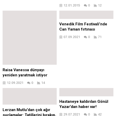
12.01.2015
0
12
Venedik Film Festivali’nde
Can Yaman fırtınası
07.09.2021
0
71
Raisa Vanessa dünyayı
yeniden yaratmak istiyor
12.09.2021
0
14
Hastaneye kaldırılan Gönül
Yazar’dan haber var!
Lerzan Mutlu’dan çok ağır
29.07.2021
0
42
suçlamalar: Tatillerini bırakıp,