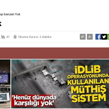
şi benzeri Yok
k
A
+
A
-
47
Okuma Süresi: 3 dakika