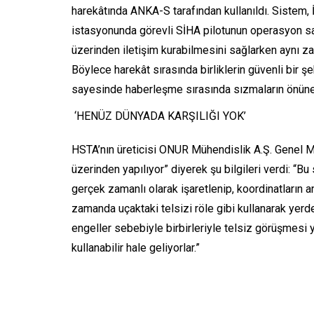
harekâtında ANKA-S tarafından kullanıldı. Sistem, 
istasyonunda görevli SİHA pilotunun operasyon sah
üzerinden iletişim kurabilmesini sağlarken aynı za
Böylece harekât sırasında birliklerin güvenli bir şe
sayesinde haberleşme sırasında sızmaların önüne
‘HENÜZ DÜNYADA KARŞILIĞI YOK’
HSTA’nın üreticisi ONUR Mühendislik A.Ş. Genel Mü
üzerinden yapılıyor” diyerek şu bilgileri verdi: “B
gerçek zamanlı olarak işaretlenip, koordinatların a
zamanda uçaktaki telsizi röle gibi kullanarak yerd
engeller sebebiyle birbirleriyle telsiz görüşmesi
kullanabilir hale geliyorlar.”