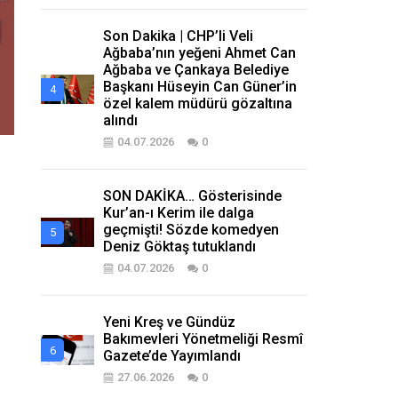
Son Dakika | CHP’li Veli
Ağbaba’nın yeğeni Ahmet Can
Ağbaba ve Çankaya Belediye
Başkanı Hüseyin Can Güner’in
özel kalem müdürü gözaltına
alındı
04.07.2026
0
SON DAKİKA… Gösterisinde
Kur’an-ı Kerim ile dalga
geçmişti! Sözde komedyen
Deniz Göktaş tutuklandı
04.07.2026
0
Yeni Kreş ve Gündüz
Bakımevleri Yönetmeliği Resmî
Gazete’de Yayımlandı
27.06.2026
0