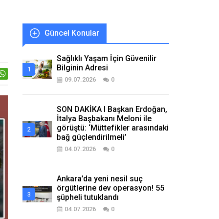
Güncel Konular
Sağlıklı Yaşam İçin Güvenilir
Bilginin Adresi
09.07.2026
0
SON DAKİKA I Başkan Erdoğan,
İtalya Başbakanı Meloni ile
görüştü: ‘Müttefikler arasındaki
bağ güçlendirilmeli’
04.07.2026
0
Ankara’da yeni nesil suç
örgütlerine dev operasyon! 55
şüpheli tutuklandı
04.07.2026
0