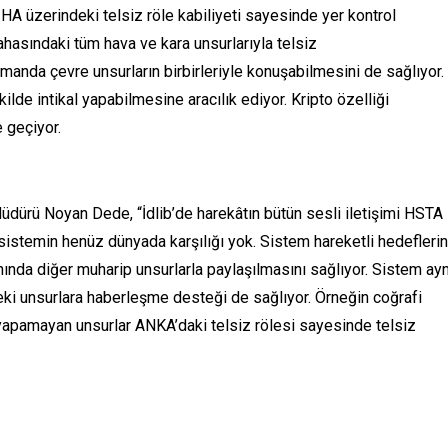
İHA üzerindeki telsiz röle kabiliyeti sayesinde yer kontrol
asındaki tüm hava ve kara unsurlarıyla telsiz
manda çevre unsurların birbirleriyle konuşabilmesini de sağlıyor.
kilde intikal yapabilmesine aracılık ediyor. Kripto özelliği
 geçiyor.
dürü Noyan Dede, “İdlib’de harekâtın bütün sesli iletişimi HSTA
u sistemin henüz dünyada karşılığı yok. Sistem hareketli hedeflerin
nında diğer muharip unsurlarla paylaşılmasını sağlıyor. Sistem ayn
eki unsurlara haberleşme desteği de sağlıyor. Örneğin coğrafi
 yapamayan unsurlar ANKA’daki telsiz rölesi sayesinde telsiz