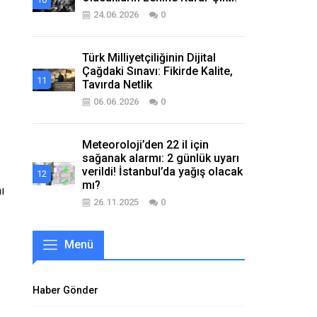
24.06.2026
0
Türk Milliyetçiliğinin Dijital
Çağdaki Sınavı: Fikirde Kalite,
Tavırda Netlik
06.06.2026
0
Meteoroloji’den 22 il için
sağanak alarmı: 2 günlük uyarı
verildi! İstanbul’da yağış olacak
mı?
ı
26.11.2025
0
Menü
Haber Gönder