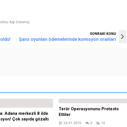
telsiz Ağı Sistemiy
SONRAKİ KONU
 oldu!
Şans oyunları ödemelerinde komisyon oranları
Terör Operasyonunu Protesto
a: Adana merkezli 8 ilde
Ettiler
syon! Çok sayıda gözaltı
24.07.2015
0
13