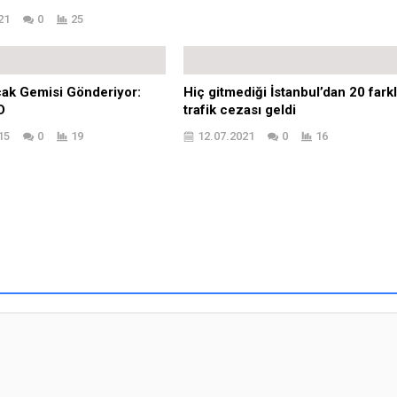
21
0
25
ak Gemisi Gönderiyor:
Hiç gitmediği İstanbul’dan 20 farkl
D
trafik cezası geldi
15
0
19
12.07.2021
0
16