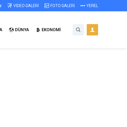
z
VİDEO GALERİ
FOTO GALERİ
YEREL
A
DÜNYA
EKONOMİ