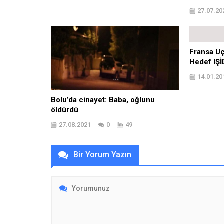
27.07.20
Fransa Uç
Hedef IŞİ
14.01.20
Bolu’da cinayet: Baba, oğlunu
öldürdü
27.08.2021
0
49
Bir Yorum Yazın