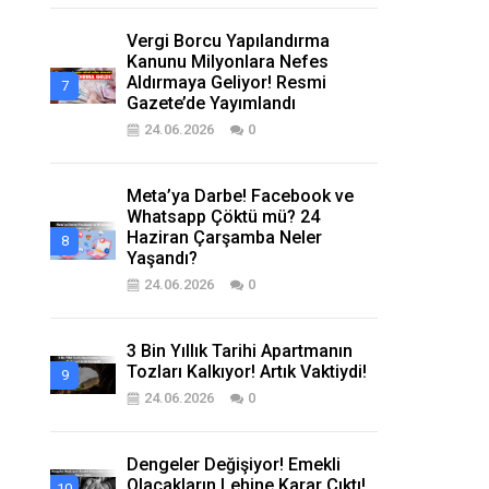
Vergi Borcu Yapılandırma
Kanunu Milyonlara Nefes
Aldırmaya Geliyor! Resmi
Gazete’de Yayımlandı
24.06.2026
0
Meta’ya Darbe! Facebook ve
Whatsapp Çöktü mü? 24
Haziran Çarşamba Neler
Yaşandı?
24.06.2026
0
3 Bin Yıllık Tarihi Apartmanın
Tozları Kalkıyor! Artık Vaktiydi!
24.06.2026
0
Dengeler Değişiyor! Emekli
Olacakların Lehine Karar Çıktı!