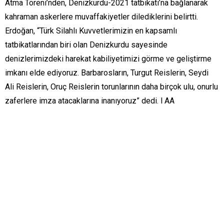
Atma Töreni’nden, Denizkurdu-2021 tatbikatı’na bağlanarak
kahraman askerlere muvaffakiyetler dilediklerini belirtti.
Erdoğan, “Türk Silahlı Kuvvetlerimizin en kapsamlı
tatbikatlarından biri olan Denizkurdu sayesinde
denizlerimizdeki harekat kabiliyetimizi görme ve geliştirme
imkanı elde ediyoruz. Barbarosların, Turgut Reislerin, Seydi
Ali Reislerin, Oruç Reislerin torunlarının daha birçok ulu, onurlu
zaferlere imza atacaklarına inanıyoruz” dedi. l AA