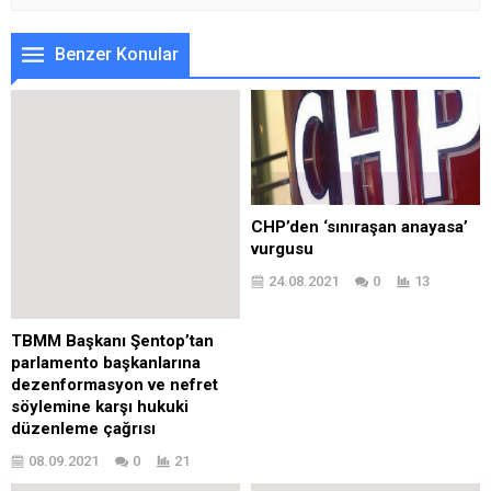
Benzer Konular
CHP’den ‘sınıraşan anayasa’
vurgusu
24.08.2021
0
13
TBMM Başkanı Şentop’tan
parlamento başkanlarına
dezenformasyon ve nefret
söylemine karşı hukuki
düzenleme çağrısı
Açıklaması
08.09.2021
0
21