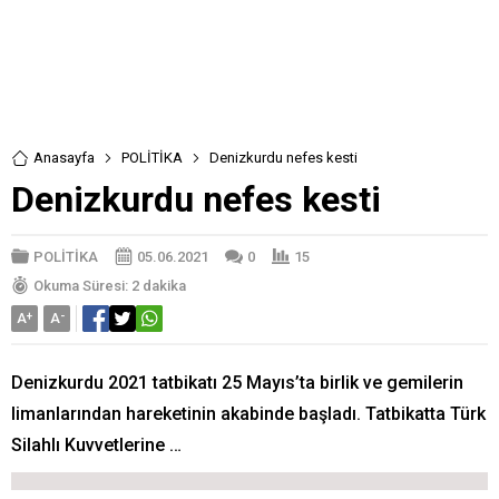
Anasayfa
POLİTİKA
Denizkurdu nefes kesti
Denizkurdu nefes kesti
POLİTİKA
05.06.2021
0
15
Okuma Süresi: 2 dakika
A
+
A
-
Denizkurdu 2021 tatbikatı 25 Mayıs’ta birlik ve gemilerin
limanlarından hareketinin akabinde başladı. Tatbikatta Türk
Silahlı Kuvvetlerine …