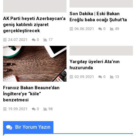
Son Dakika | Eski Bakan
AK Parti heyeti Azerbaycan’a
Eroğlu baba ocağı Şuhut’ta
geniş katılımlı ziyaret
06.06.2021
0
49
gerçekleştirecek
24.07.2021
0
17
Yargıtay üyeleri Ata’nın
huzurunda
02.09.2021
0
13
Fransız Bakan Beaune’dan
İngiltere’ye “köle”
benzetmesi
19.09.2021
0
98
Bir Yorum Yazın