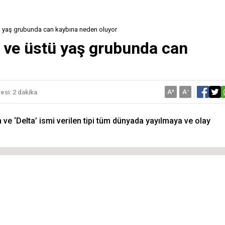
tü yaş grubunda can kaybına neden oluyor
0 ve üstü yaş grubunda can
A
+
A
-
si: 2 dakika
 ve ‘Delta’ ismi verilen tipi tüm dünyada yayılmaya ve olay