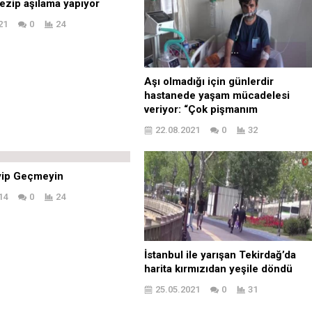
ezip aşılama yapıyor
21
0
24
Aşı olmadığı için günlerdir
hastanede yaşam mücadelesi
veriyor: “Çok pişmanım
22.08.2021
0
32
yip Geçmeyin
14
0
24
İstanbul ile yarışan Tekirdağ’da
harita kırmızıdan yeşile döndü
25.05.2021
0
31