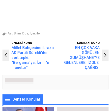
Aşı
Bi̇li̇m
Doz
İçi̇n
ile
,
,
,
,
ÖNCEKİ KONU
SONRAKİ KONU
Millet Bahçesine itiraza
EN ÇOK VAKA
AK Partili Sürekli’den
GÖRÜLEN
sert tepki:
GÜMÜŞHANE’YE
“Bergama’ya, İzmir’e
GELENLERE ‘İZOLE’
ihanettir”
ÇAĞRISI
Benzer Konular