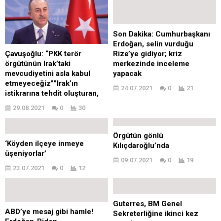
Son Dakika: Cumhurbaşkanı
Erdoğan, selin vurduğu
Rize’ye gidiyor; kriz
Çavuşoğlu: “PKK terör
merkezinde inceleme
örgütünün Irak’taki
yapacak
mevcudiyetini asla kabul
etmeyeceğiz””Irak’ın
24.07.2021
0
21
istikrarına tehdit oluşturan,
egemenliğini ihlal eden bu…
29.08.2021
0
30
Örgütün gönlü
‘Köyden ilçeye inmeye
Kılıçdaroğlu’nda
üşeniyorlar’
09.07.2021
0
19
23.07.2021
0
12
Guterres, BM Genel
ABD’ye mesaj gibi hamle!
Sekreterliğine ikinci kez