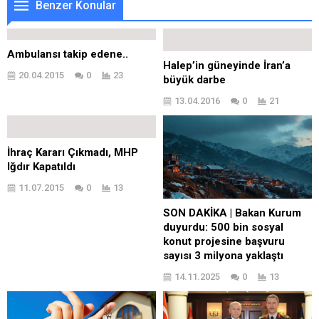
Benzer Konular
Ambulansı takip edene..
Halep’in güneyinde İran’a
20.04.2015
0
23
büyük darbe
13.04.2016
0
21
İhraç Kararı Çıkmadı, MHP
Iğdır Kapatıldı
11.07.2015
0
13
SON DAKİKA | Bakan Kurum
duyurdu: 500 bin sosyal
konut projesine başvuru
sayısı 3 milyona yaklaştı
14.11.2025
0
13