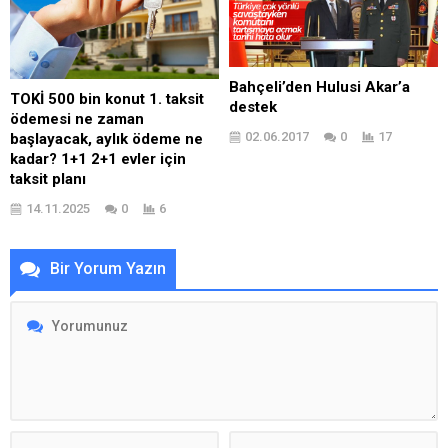
Bahçeli’den Hulusi Akar’a
TOKİ 500 bin konut 1. taksit
destek
ödemesi ne zaman
02.06.2017
0
17
başlayacak, aylık ödeme ne
kadar? 1+1 2+1 evler için
taksit planı
14.11.2025
0
6
Bir Yorum Yazın