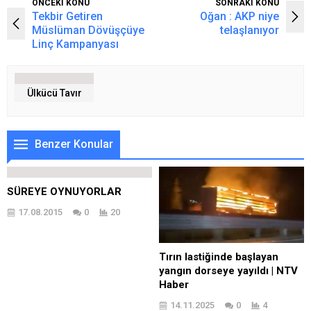
ÖNCEKİ KONU
SONRAKİ KONU
Tekbir Getiren
Oğan : AKP niye
Müslüman Dövüşçüye
telaşlanıyor
Linç Kampanyası
Ülkücü Tavır
Benzer Konular
SÜREYE OYNUYORLAR
17.08.2015
0
20
Tırın lastiğinde başlayan
yangın dorseye yayıldı | NTV
Haber
14.11.2025
0
4