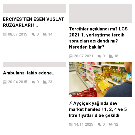
ERCİYES‘TEN ESEN VUSLAT
RÜZGARLARI !…
Tercihler açıklandı mı? LGS
08.07.2015
0
14
2021 1. yerleştirme tercih
sonuçları açıklandı mı?
Nereden bakılır?
26.07.2021
0
16
Ambulansı takip edene..
20.04.2015
0
23
⚡ Ayçiçek yağında dev
market hamlesi! 1, 2, 4 ve 5
litre fiyatlar dibe çekildi!
14.11.2025
0
12