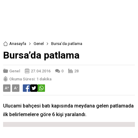
Anasayfa
Genel
Bursa’da patlama
Bursa’da patlama
Genel
27.04.2016
0
28
Okuma Süresi: 1 dakika
A
+
A
-
Ulucami bahçesi batı kapısında meydana gelen patlamada
ilk belirlemelere göre 6 kişi yaralandı.