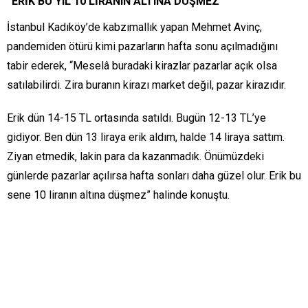
“ERİK BU YIL 10 LİRANIN ALTINA DÜŞMEZ”
İstanbul Kadıköy’de kabzımallık yapan Mehmet Avinç,
pandemiden ötürü kimi pazarların hafta sonu açılmadığını
tabir ederek, “Meselâ buradaki kirazlar pazarlar açık olsa
satılabilirdi. Zira buranın kirazı market değil, pazar kirazıdır.
Erik dün 14-15 TL ortasında satıldı. Bugün 12-13 TL’ye
gidiyor. Ben dün 13 liraya erik aldım, halde 14 liraya sattım.
Ziyan etmedik, lakin para da kazanmadık. Önümüzdeki
günlerde pazarlar açılırsa hafta sonları daha güzel olur. Erik bu
sene 10 liranın altına düşmez” halinde konuştu.