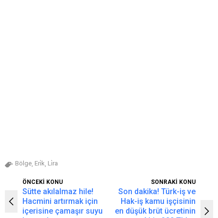
Bölge
Eri̇k
Li̇ra
,
,
ÖNCEKİ KONU
SONRAKİ KONU
Sütte akılalmaz hile!
Son dakika! Türk-iş ve
Hacmini artırmak için
Hak-iş kamu işçisinin
içerisine çamaşır suyu
en düşük brüt ücretinin