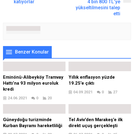
katıyorlar
4 bin 800 TL’ye
yükseltilmesini talep
etti
Benzer Konular
Eminönü-Alibeyköy Tramvay
Yıllık enflasyon yüzde
Hattı’na 93 milyon euroluk
19.25’e çıktı
kredi
04.09.2021
0
27
24.06.2021
0
20
Güneydoğu turizminde
Tel Aviv’den Marakeş’e ilk
Kurban Bayramı hareketliliği
direkt uçuş gerçekleşti