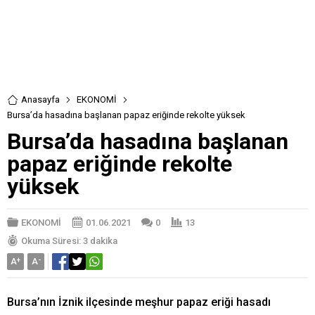
Anasayfa
EKONOMİ
Bursa’da hasadına başlanan papaz eriğinde rekolte yüksek
Bursa’da hasadına başlanan
papaz eriğinde rekolte
yüksek
EKONOMİ
01.06.2021
0
13
Okuma Süresi: 3 dakika
A
+
A
-
Bursa’nın İznik ilçesinde meşhur papaz eriği hasadı