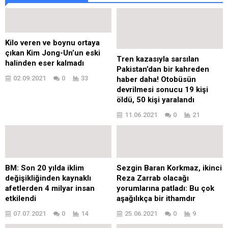
Kilo veren ve boynu ortaya
çıkan Kim Jong-Un’un eski
Tren kazasıyla sarsılan
halinden eser kalmadı
Pakistan’dan bir kahreden
02.09.2021
0
33
haber daha! Otobüsün
devrilmesi sonucu 19 kişi
öldü, 50 kişi yaralandı
11.06.2021
0
21
BM: Son 20 yılda iklim
Sezgin Baran Korkmaz, ikinci
değişikliğinden kaynaklı
Reza Zarrab olacağı
afetlerden 4 milyar insan
yorumlarına patladı: Bu çok
etkilendi
aşağılıkça bir ithamdır
07.07.2021
0
14
25.06.2021
0
9