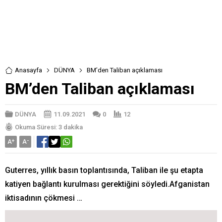
Anasayfa
DÜNYA
BM’den Taliban açıklaması
BM’den Taliban açıklaması
DÜNYA
11.09.2021
0
12
Okuma Süresi: 3 dakika
A
+
A
-
Guterres, yıllık basın toplantısında, Taliban ile şu etapta
katiyen bağlantı kurulması gerektiğini söyledi.Afganistan
iktisadının çökmesi …