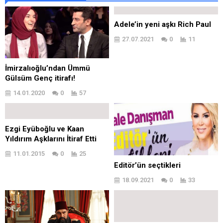
Adele’in yeni aşkı Rich Paul
27.07.2021
0
11
İmirzalıoğlu’ndan Ümmü
Gülsüm Genç itirafı!
14.01.2020
0
57
Ezgi Eyüboğlu ve Kaan
Yıldırım Aşklarını İtiraf Etti
11.01.2015
0
25
Editör’ün seçtikleri
18.09.2021
0
33