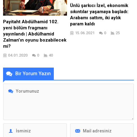
Ünlü şarkıcı İzel, ekonomik
sıkıntılar yaşamaya başladı:
Arabamı sattım, iki aylık
Payitaht Abdülhamid 102.
param kaldı
yeni bölüm fragmanı
15.06.2021
0
25
yayınlandı | Abdülhamid
Zalman’ın oyunu bozabilecek
mi?
04.01.2020
0
40
Bir Yorum Yazın