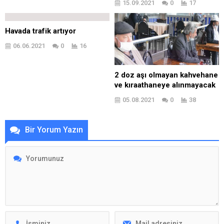
15.09.2021
0
17
Havada trafik artıyor
06.06.2021
0
16
2 doz aşı olmayan kahvehane
ve kıraathaneye alınmayacak
05.08.2021
0
38
Bir Yorum Yazın