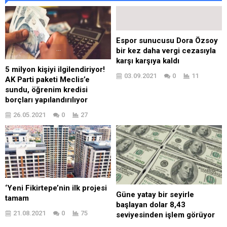
Espor sunucusu Dora Özsoy
bir kez daha vergi cezasıyla
karşı karşıya kaldı
5 milyon kişiyi ilgilendiriyor!
03.09.2021
0
11
AK Parti paketi Meclis’e
sundu, öğrenim kredisi
borçları yapılandırılıyor
26.05.2021
0
27
‘Yeni Fikirtepe’nin ilk projesi
Güne yatay bir seyirle
tamam
başlayan dolar 8,43
21.08.2021
0
75
seviyesinden işlem görüyor