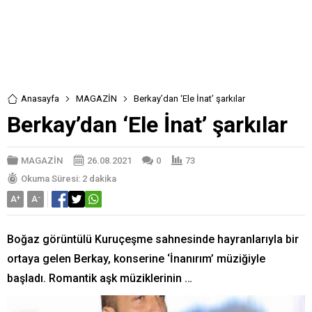
Anasayfa
MAGAZİN
Berkay’dan ‘Ele İnat’ şarkılar
Berkay’dan ‘Ele İnat’ şarkılar
MAGAZİN
26.08.2021
0
73
Okuma Süresi: 2 dakika
A
+
A
-
Boğaz görüntülü Kuruçeşme sahnesinde hayranlarıyla bir
ortaya gelen Berkay, konserine ‘İnanırım’ müziğiyle
başladı. Romantik aşk müziklerinin …