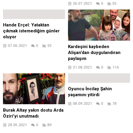
26.07.2021
0
55
Hande Erçel: Yataktan
çıkmak istemediğim günler
oluyor
07.06.2021
0
33
Kardeşini kaybeden
Alişan’dan duygulandıran
paylaşım
31.08.2021
0
114
Oyuncu İncilay Şahin
yaşamını yitirdi
08.09.2021
0
78
Burak Altay yakın dostu Arda
Öziri’yi unutmadı
28.05.2021
0
89