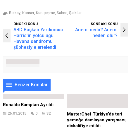
Berkay
Konser
Kuruçeşme
Sahne
Şarkılar
,
,
,
,
ÖNCEKİ KONU
SONRAKİ KONU
ABD Başkan Yardımcısı
Anemi nedir? Anemi
Harris’in yolculuğu
neden olur?
Havana sendromu
şüphesiyle ertelendi
Benzer Konular
Ronaldo Kamptan Ayrıldı
26.01.2015
0
32
MasterChef Türkiye’de teri
yemeğe damlayan yarışmacı,
diskalifiye edildi