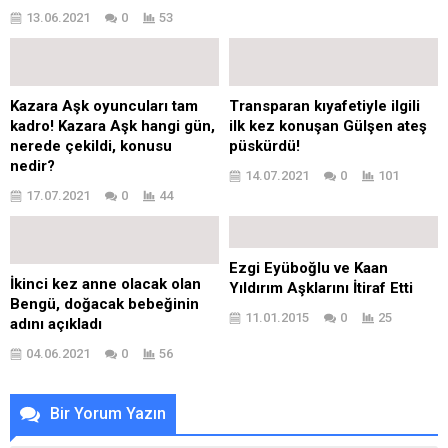
13.06.2021
0
53
Kazara Aşk oyuncuları tam
Transparan kıyafetiyle ilgili
kadro! Kazara Aşk hangi gün,
ilk kez konuşan Gülşen ateş
nerede çekildi, konusu
püskürdü!
nedir?
14.07.2021
0
101
17.07.2021
0
44
Ezgi Eyüboğlu ve Kaan
İkinci kez anne olacak olan
Yıldırım Aşklarını İtiraf Etti
Bengü, doğacak bebeğinin
11.01.2015
0
25
adını açıkladı
04.06.2021
0
56
Bir Yorum Yazın