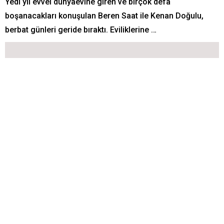
Yedi yıl evvel dünyaevine giren ve birçok defa
boşanacakları konuşulan Beren Saat ile Kenan Doğulu,
berbat günleri geride bıraktı. Eviliklerine …