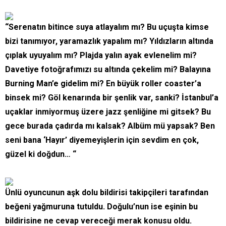
“Serenatın bitince suya atlayalım mı? Bu uçuşta kimse
bizi tanımıyor, yaramazlık yapalım mı? Yıldızların altında
çıplak uyuyalım mı? Plajda yalın ayak evlenelim mi?
Davetiye fotoğrafımızı su altında çekelim mi? Balayına
Burning Man’e gidelim mi? En büyük roller coaster’a
binsek mi? Göl kenarında bir şenlik var, sanki? İstanbul’a
uçaklar inmiyormuş üzere jazz şenliğine mi gitsek? Bu
gece burada çadırda mı kalsak? Albüm mü yapsak? Ben
seni bana ‘Hayır’ diyemeyişlerin için sevdim en çok,
güzel ki doğdun… “
Ünlü oyuncunun aşk dolu bildirisi takipçileri tarafından
beğeni yağmuruna tutuldu. Doğulu’nun ise eşinin bu
bildirisine ne cevap vereceği merak konusu oldu.