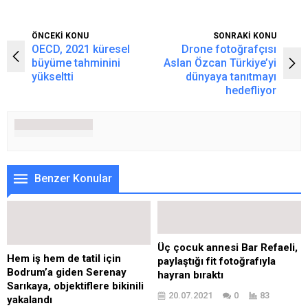
ÖNCEKİ KONU
SONRAKİ KONU
OECD, 2021 küresel
Drone fotoğrafçısı
büyüme tahminini
Aslan Özcan Türkiye’yi
yükseltti
dünyaya tanıtmayı
hedefliyor
Benzer Konular
Üç çocuk annesi Bar Refaeli,
Hem iş hem de tatil için
paylaştığı fit fotoğrafıyla
Bodrum’a giden Serenay
hayran bıraktı
Sarıkaya, objektiflere bikinili
20.07.2021
0
83
yakalandı