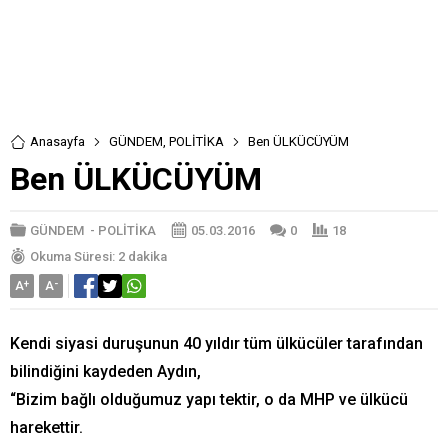
Anasayfa
GÜNDEM
,
POLİTİKA
Ben ÜLKÜCÜYÜM
Ben ÜLKÜCÜYÜM
GÜNDEM
-
POLİTİKA
05.03.2016
0
18
Okuma Süresi: 2 dakika
A
+
A
-
Kendi siyasi duruşunun 40 yıldır tüm ülkücüler tarafından
bilindiğini kaydeden Aydın,
“Bizim bağlı olduğumuz yapı tektir, o da MHP ve ülkücü
harekettir.