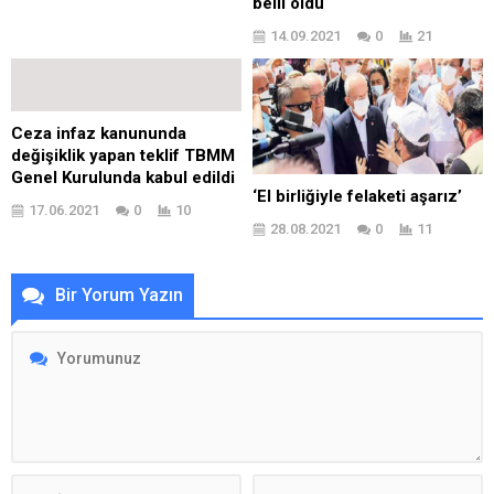
belli oldu
14.09.2021
0
21
Ceza infaz kanununda
değişiklik yapan teklif TBMM
Genel Kurulunda kabul edildi
‘El birliğiyle felaketi aşarız’
17.06.2021
0
10
28.08.2021
0
11
Bir Yorum Yazın