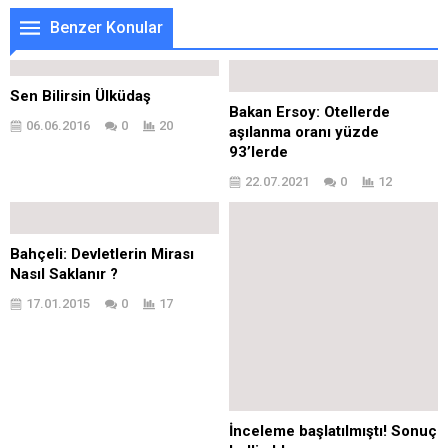
Benzer Konular
Sen Bilirsin Ülküdaş
Bakan Ersoy: Otellerde
06.06.2016
0
20
aşılanma oranı yüzde
93’lerde
22.07.2021
0
12
Bahçeli: Devletlerin Mirası
Nasıl Saklanır ?
17.01.2015
0
17
İnceleme başlatılmıştı! Sonuç