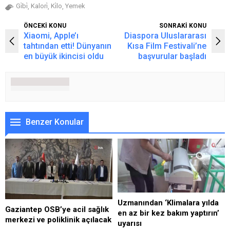
Gi̇bi̇
Kalori̇
Ki̇lo
Yemek
,
,
,
ÖNCEKİ KONU
SONRAKİ KONU
Xiaomi, Apple’ı
Diaspora Uluslararası
tahtından etti! Dünyanın
Kısa Film Festivali’ne
en büyük ikincisi oldu
başvurular başladı
Benzer Konular
Uzmanından ‘Klimalara yılda
Gaziantep OSB’ye acil sağlık
en az bir kez bakım yaptırın’
merkezi ve poliklinik açılacak
uyarısı