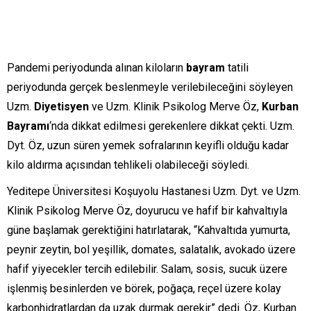
Pandemi periyodunda alınan kiloların
bayram
tatili
periyodunda gerçek beslenmeyle verilebileceğini söyleyen
Uzm.
Diyetisyen
ve Uzm. Klinik Psikolog Merve Öz,
Kurban
Bayramı
‘nda dikkat edilmesi gerekenlere dikkat çekti. Uzm.
Dyt. Öz, uzun süren yemek sofralarının keyifli olduğu kadar
kilo aldırma açısından tehlikeli olabileceği söyledi.
Yeditepe Üniversitesi Koşuyolu Hastanesi Uzm. Dyt. ve Uzm.
Klinik Psikolog Merve Öz, doyurucu ve hafif bir kahvaltıyla
güne başlamak gerektiğini hatırlatarak, “Kahvaltıda yumurta,
peynir zeytin, bol yeşillik, domates, salatalık, avokado üzere
hafif yiyecekler tercih edilebilir. Salam, sosis, sucuk üzere
işlenmiş besinlerden ve börek, poğaça, reçel üzere kolay
karbonhidratlardan da uzak durmak gerekir” dedi. Öz, Kurban