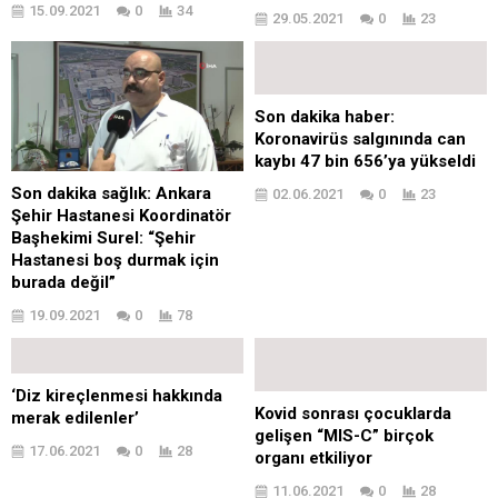
15.09.2021
0
34
29.05.2021
0
23
Son dakika haber:
Koronavirüs salgınında can
kaybı 47 bin 656’ya yükseldi
Son dakika sağlık: Ankara
02.06.2021
0
23
Şehir Hastanesi Koordinatör
Başhekimi Surel: “Şehir
Hastanesi boş durmak için
burada değil”
19.09.2021
0
78
‘Diz kireçlenmesi hakkında
Kovid sonrası çocuklarda
merak edilenler’
gelişen “MIS-C” birçok
17.06.2021
0
28
organı etkiliyor
11.06.2021
0
28