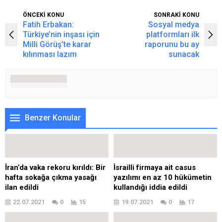
ÖNCEKİ KONU
SONRAKİ KONU
Fatih Erbakan:
Sosyal medya
Türkiye’nin inşası için
platformları ilk
Milli Görüş’te karar
raporunu bu ay
kılınması lazım
sunacak
Benzer Konular
İran’da vaka rekoru kırıldı: Bir
İsrailli firmaya ait casus
hafta sokağa çıkma yasağı
yazılımı en az 10 hükümetin
ilan edildi
kullandığı iddia edildi
22.07.2021
0
15
19.07.2021
0
17