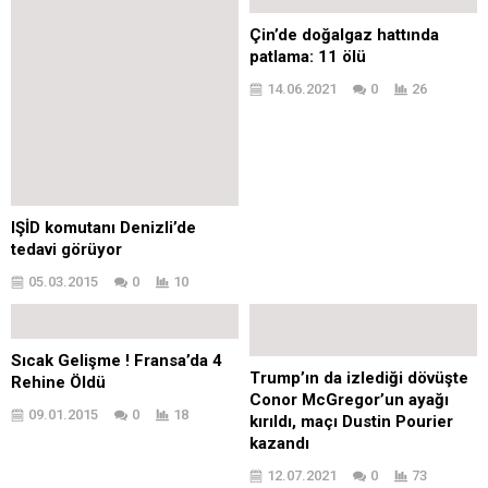
Çin’de doğalgaz hattında
patlama: 11 ölü
14.06.2021
0
26
IŞİD komutanı Denizli’de
tedavi görüyor
05.03.2015
0
10
Sıcak Gelişme ! Fransa’da 4
Trump’ın da izlediği dövüşte
Rehine Öldü
Conor McGregor’un ayağı
09.01.2015
0
18
kırıldı, maçı Dustin Pourier
kazandı
12.07.2021
0
73