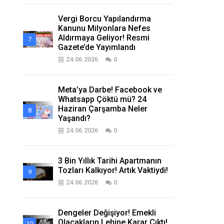
Vergi Borcu Yapılandırma
Kanunu Milyonlara Nefes
Aldırmaya Geliyor! Resmi
Gazete’de Yayımlandı
24.06.2026
0
Meta’ya Darbe! Facebook ve
Whatsapp Çöktü mü? 24
Haziran Çarşamba Neler
Yaşandı?
24.06.2026
0
3 Bin Yıllık Tarihi Apartmanın
Tozları Kalkıyor! Artık Vaktiydi!
24.06.2026
0
Dengeler Değişiyor! Emekli
Olacakların Lehine Karar Çıktı!