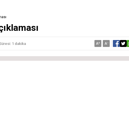
ması
çıklaması
A
+
A
-
üresi: 1 dakika