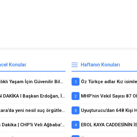
cel Konular
Haftanın Konuları
Sağlıklı Yaşam İçin Güvenilir Bilginin Adresi
SON DAKİKA I Başkan Erdoğan, İtalya Başbakanı Meloni ile görüştü: ‘Müttefikler arasındaki bağ güçlendirilmeli’
MHP’nin Vekil Sayısı 87 Ol
Ankara’da yeni nesil suç örgütlerine dev operasyon! 55 şüpheli tutuklandı
Son Dakika | CHP’li Veli Ağbaba’nın yeğeni Ahmet Can Ağbaba ve Çankaya Belediye Başkanı Hüseyin Can Güner’in özel kalem müdürü gözaltına alındı