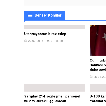
Benzer Konular
Utanmıyorsun biraz edep
29.07.2016
0
20
Cumhurba
Bankası r
dolar sev
25.08.20
Yargıtay 214 sözleşmeli personel
D-100 kar
ve 279 sürekli işçi alacak
Yaralılar 