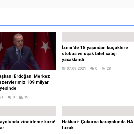
İzmir’de 18 yaşından küçüklere
otobüs ve uçak bilet satışı
yasaklandı
07.09.2021
0
28
şkanı Erdoğan: Merkez
ezervlerimiz 109 milyar
iyesinde
21
0
15
ayolunda zincirleme kaza!
Hakkari- Çukurca karayolunda HA
var
tuzak