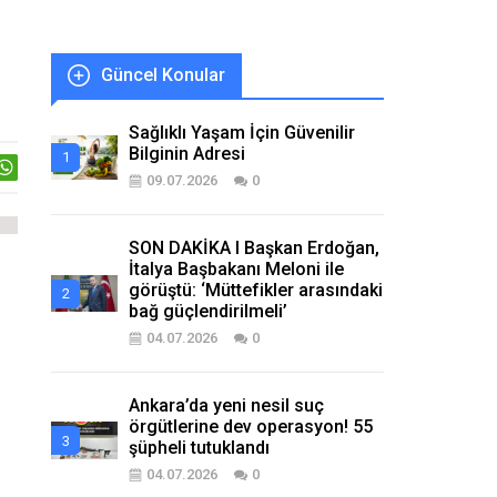
Güncel Konular
Sağlıklı Yaşam İçin Güvenilir
Bilginin Adresi
09.07.2026
0
SON DAKİKA I Başkan Erdoğan,
İtalya Başbakanı Meloni ile
görüştü: ‘Müttefikler arasındaki
bağ güçlendirilmeli’
04.07.2026
0
Ankara’da yeni nesil suç
örgütlerine dev operasyon! 55
şüpheli tutuklandı
04.07.2026
0