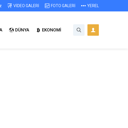
z
VİDEO GALERİ
FOTO GALERİ
YEREL
A
DÜNYA
EKONOMİ