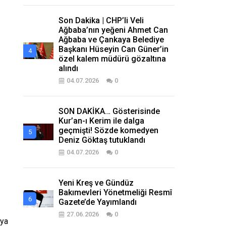
Son Dakika | CHP’li Veli
Ağbaba’nın yeğeni Ahmet Can
Ağbaba ve Çankaya Belediye
Başkanı Hüseyin Can Güner’in
özel kalem müdürü gözaltına
alındı
04.07.2026
0
SON DAKİKA… Gösterisinde
Kur’an-ı Kerim ile dalga
geçmişti! Sözde komedyen
Deniz Göktaş tutuklandı
04.07.2026
0
Yeni Kreş ve Gündüz
Bakımevleri Yönetmeliği Resmî
Gazete’de Yayımlandı
27.06.2026
0
nya