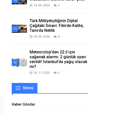
24.06.2026
0
Türk Milliyetçiliğinin Dijital
Çağdaki Sınavı: Fikirde Kalite,
Tavırda Netlik
06.06.2026
0
Meteoroloji’den 22 il için
sağanak alarmı: 2 günlük uyarı
verildi! İstanbul’da yağış olacak
mı?
26.11.2025
0
Menü
Haber Gönder