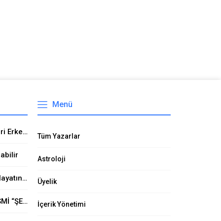
Menü
Öz Türkçe adlar Kız isimleri Erkek İsimleri GÖKTÜRK ADLARI Eski türk isimleri Ülkücü isimler Milliyetci isimler Bozkurt isimleri Öz Türk adları
Tüm Yazarlar
abilir
Astroloji
Uyuşturucu’dan 648 Kişi Hayatını Kaybetti
Üyelik
EROL KAYA CADDESİNİN İSMİ “ŞEHİT ÖMER HALİSDEMİR CADDESİ” Mİ OLUYOR?
İçerik Yönetimi