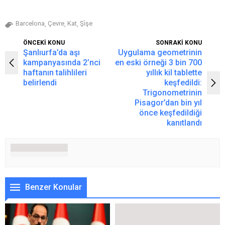
Barcelona
Çevre
Kat
Şi̇şe
,
,
,
ÖNCEKİ KONU
SONRAKİ KONU
Şanlıurfa’da aşı
Uygulama geometrinin
kampanyasında 2’nci
en eski örneği 3 bin 700
haftanın talihlileri
yıllık kil tablette
belirlendi
keşfedildi:
Trigonometrinin
Pisagor’dan bin yıl
önce keşfedildiği
kanıtlandı
Benzer Konular