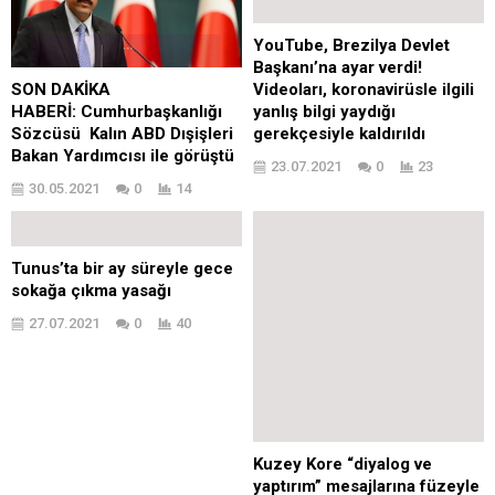
YouTube, Brezilya Devlet
Başkanı’na ayar verdi!
Videoları, koronavirüsle ilgili
SON DAKİKA
yanlış bilgi yaydığı
HABERİ: Cumhurbaşkanlığı
gerekçesiyle kaldırıldı
Sözcüsü Kalın ABD Dışişleri
Bakan Yardımcısı ile görüştü
23.07.2021
0
23
30.05.2021
0
14
Tunus’ta bir ay süreyle gece
sokağa çıkma yasağı
27.07.2021
0
40
Kuzey Kore “diyalog ve
yaptırım” mesajlarına füzeyle