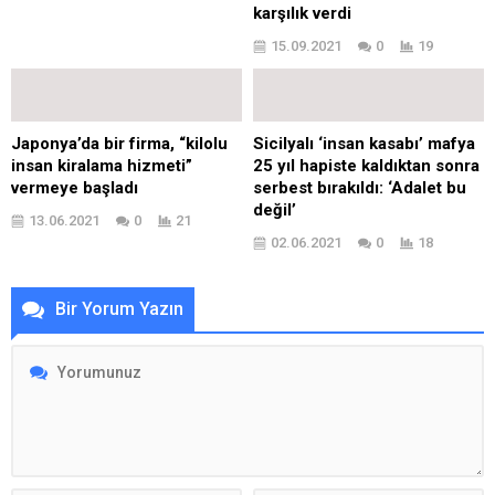
karşılık verdi
15.09.2021
0
19
Japonya’da bir firma, “kilolu
Sicilyalı ‘insan kasabı’ mafya
insan kiralama hizmeti”
25 yıl hapiste kaldıktan sonra
vermeye başladı
serbest bırakıldı: ‘Adalet bu
değil’
13.06.2021
0
21
02.06.2021
0
18
Bir Yorum Yazın