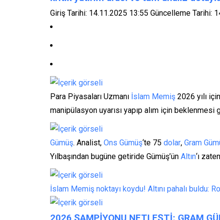
Giriş Tarihi: 14.11.2025 13:55
Güncelleme Tarihi: 
Para Piyasaları Uzmanı
İslam Memiş
2026 yılı içi
manipülasyon uyarısı yapıp alım için beklenmesi g
Gümüş
. Analist,
Ons Gümüş
‘te 75
dolar
,
Gram Güm
Yılbaşından bugüne getiride Gümüş’ün
Altın
‘ı zate
İslam Memiş noktayı koydu! Altını pahalı buldu: Rot
2026 ŞAMPİYONU NETLEŞTİ: GRAM GÜ