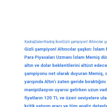
Kadraj
Galeri
Kadraj İkon
Gizli şampiyon! Altıncılar ş
Gizli şampiyon! Altıncılar şaşkın: İslam 
Para Piyasaları Uzmanı İslam Memiş dün 
altın ve dolar beklentilerini altüst ede
şampiyonu net olarak duyuran Memiş, o 
yarışında Altın’ı zaten geride bıraktığın
manipülasyon uyarısı gelirken uzun vaded
fiyatların 120 TL ve üzeri seviyelere ul
kritik yatırım aracı ve tüm analiz detayla