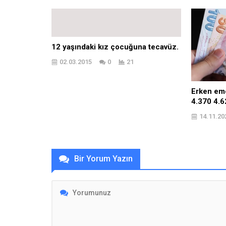
12 yaşındaki kız çocuğuna tecavüz.
02.03.2015
0
21
Erken eme
4.370 4.6
14.11.20
Bir Yorum Yazın