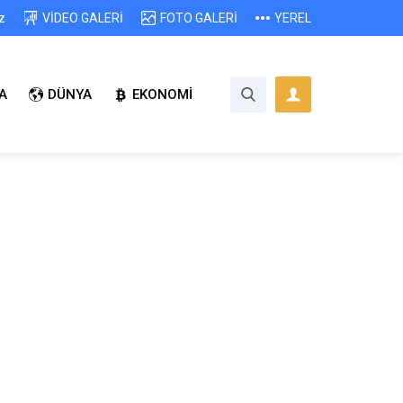
z
VİDEO GALERİ
FOTO GALERİ
YEREL
A
DÜNYA
EKONOMİ