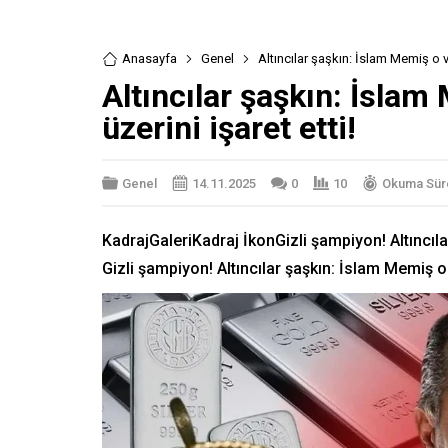
Anasayfa
Genel
Altıncılar şaşkın: İslam Memiş o var
Altıncılar şaşkın: İslam
üzerini işaret etti!
Genel
14.11.2025
0
10
Okuma Süre
KadrajGaleriKadraj İkonGizli şampiyon! Altıncılar
Gizli şampiyon! Altıncılar şaşkın: İslam Memiş o l