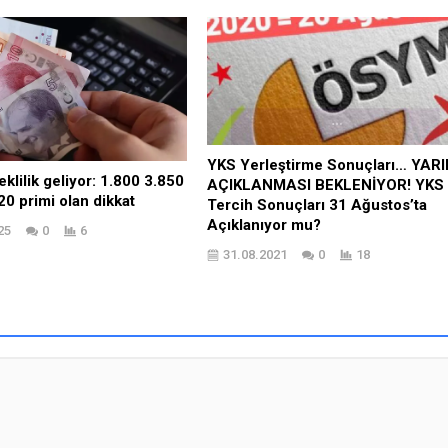
YKS Yerleştirme Sonuçları… YAR
klilik geliyor: 1.800 3.850
AÇIKLANMASI BEKLENİYOR! YKS
20 primi olan dikkat
Tercih Sonuçları 31 Ağustos’ta
Açıklanıyor mu?
25
0
6
31.08.2021
0
18