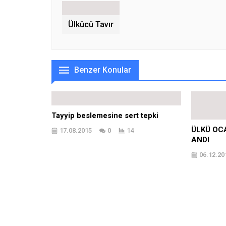
Ülkücü Tavır
Benzer Konular
Tayyip beslemesine sert tepki
ÜLKÜ OC
17.08.2015
0
14
ANDI
06.12.20