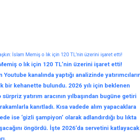
aşkın: İslam Memiş o lık için 120 TL’nin üzerini işaret etti!
Memiş o lık için 120 TL’nin üzerini işaret etti!
Youtube kanalında yaptığı analizinde yatırımcıları
cek bir kehanette bulundu. 2026 yılı için beklenen
sürpriz yatırım aracının yılbaşından bugüne getiri
ı rakamlarla kanıtladı. Kısa vadede alım yapacaklara
e ise ‘gizli şampiyon’ olarak adlandırdığı bu lıkta
aşacağını öngördü. İşte 2026’da servetini katlayacak
rı.