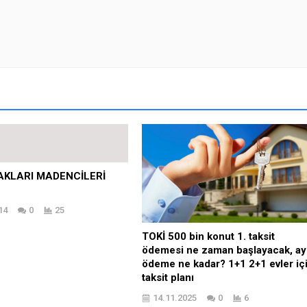
AKLARI MADENCİLERİ
14
0
25
TOKİ 500 bin konut 1. taksit
ödemesi ne zaman başlayacak, ay
ödeme ne kadar? 1+1 2+1 evler iç
taksit planı
14.11.2025
0
6