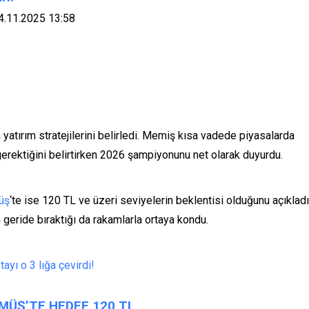
14.11.2025 13:58
n yatırım stratejilerini belirledi. Memiş kısa vadede piyasalarda
erektiğini belirtirken 2026 şampiyonunu net olarak duyurdu.
üş
‘te ise 120 TL ve üzeri seviyelerin beklentisi olduğunu açıkladı
n geride bıraktığı da rakamlarla ortaya kondu.
ayı o 3 lığa çevirdi!
MÜŞ’TE HEDEF 120 TL