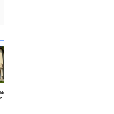
lık
in