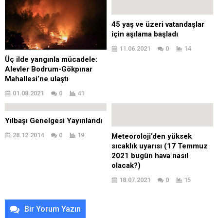
45 yaş ve üzeri vatandaşlar
için aşılama başladı
11.06.2021
0
14
Üç ilde yangınla mücadele:
Alevler Bodrum-Gökpınar
Mahallesi’ne ulaştı
01.08.2021
0
41
Yılbaşı Genelgesi Yayınlandı
28.12.2014
0
19
Meteoroloji’den yüksek
sıcaklık uyarısı (17 Temmuz
2021 bugün hava nasıl
olacak?)
18.07.2021
0
15
Bir Yorum Yazın