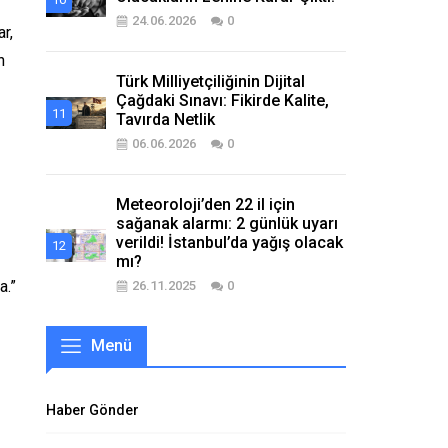
24.06.2026
0
r,
n
Türk Milliyetçiliğinin Dijital
Çağdaki Sınavı: Fikirde Kalite,
Tavırda Netlik
06.06.2026
0
Meteoroloji’den 22 il için
sağanak alarmı: 2 günlük uyarı
verildi! İstanbul’da yağış olacak
mı?
a.”
26.11.2025
0
Menü
Haber Gönder