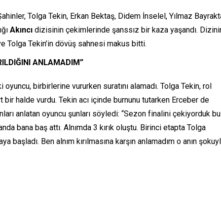
 Şahinler, Tolga Tekin, Erkan Bektaş, Didem İnselel, Yılmaz Bayrakta
ığı
Akıncı
dizisinin çekimlerinde şanssız bir kaza yaşandı. Dizini
ve Tolga Tekin’in dövüş sahnesi makus bitti.
ILDIĞINI ANLAMADIM”
 oyuncu, birbirlerine vururken suratını alamadı. Tolga Tekin, rol
t bir halde vurdu. Tekin acı içinde burnunu tutarken Erceber de
anları anlatan oyuncu şunları söyledi: “Sezon finalini çekiyorduk bu
nda bana baş attı. Alnımda 3 kırık oluştu. Birinci etapta Tolga
maya başladı. Ben alnım kırılmasına karşın anlamadım o anın şokuyl