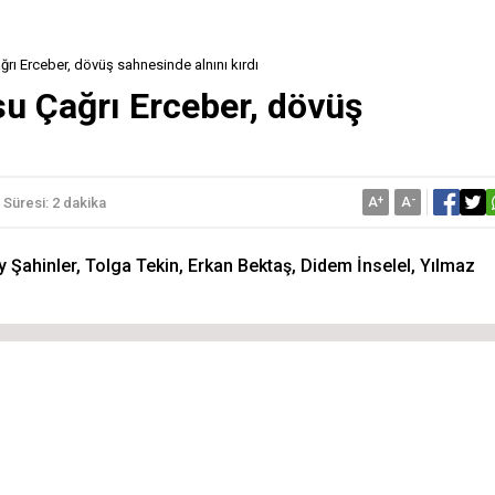
ğrı Erceber, dövüş sahnesinde alnını kırdı
su Çağrı Erceber, dövüş
A
+
A
-
Süresi: 2 dakika
ay Şahinler, Tolga Tekin, Erkan Bektaş, Didem İnselel, Yılmaz