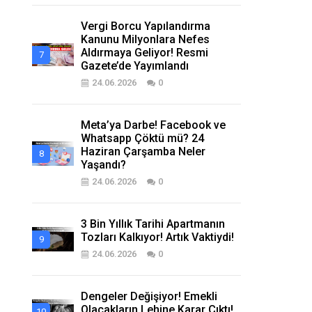
Vergi Borcu Yapılandırma
Kanunu Milyonlara Nefes
Aldırmaya Geliyor! Resmi
Gazete’de Yayımlandı
24.06.2026
0
Meta’ya Darbe! Facebook ve
Whatsapp Çöktü mü? 24
Haziran Çarşamba Neler
Yaşandı?
24.06.2026
0
3 Bin Yıllık Tarihi Apartmanın
Tozları Kalkıyor! Artık Vaktiydi!
24.06.2026
0
Dengeler Değişiyor! Emekli
Olacakların Lehine Karar Çıktı!