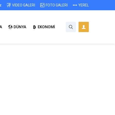
z
VİDEO GALERİ
FOTO GALERİ
YEREL
A
DÜNYA
EKONOMİ