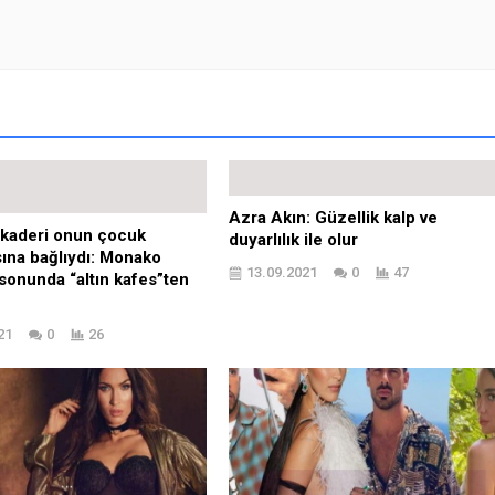
Azra Akın: Güzellik kalp ve
 kaderi onun çocuk
duyarlılık ile olur
na bağlıydı: Monako
13.09.2021
0
47
sonunda “altın kafes”ten
21
0
26