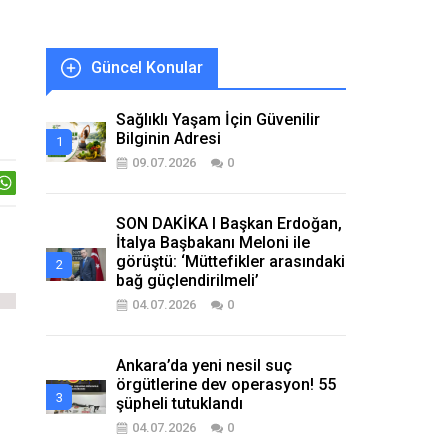
Güncel Konular
Sağlıklı Yaşam İçin Güvenilir
Bilginin Adresi
09.07.2026
0
SON DAKİKA I Başkan Erdoğan,
İtalya Başbakanı Meloni ile
görüştü: ‘Müttefikler arasındaki
bağ güçlendirilmeli’
04.07.2026
0
Ankara’da yeni nesil suç
örgütlerine dev operasyon! 55
şüpheli tutuklandı
04.07.2026
0