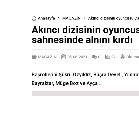
Anasayfa
MAGAZİN
Akıncı dizisinin oyuncusu Ça
Akıncı dizisinin oyuncu
sahnesinde alnını kırdı
MAGAZİN
05.06.2021
0
22
Okuma 
Başrollerini Şükrü Özyıldız, Büşra Develi, Yıldır
Bayraktar, Müge Boz ve Ayça …