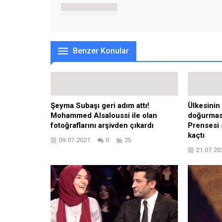
Benzer Konular
Şeyma Subaşı geri adım attı!
Ülkesinin
Mohammed Alsaloussi ile olan
doğurması
fotoğraflarını arşivden çıkardı
Prensesi 
kaçtı
09.07.2021
0
25
21.07.20