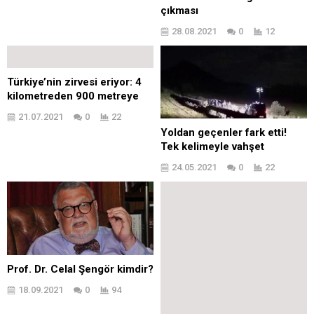
çıkması
28.08.2021
0
12
Türkiye’nin zirvesi eriyor: 4
kilometreden 900 metreye
21.07.2021
0
22
Yoldan geçenler fark etti!
Tek kelimeyle vahşet
24.05.2021
0
22
Prof. Dr. Celal Şengör kimdir?
18.09.2021
0
94