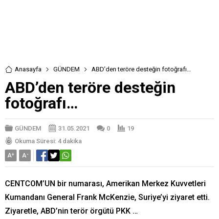
Anasayfa
GÜNDEM
ABD’den teröre desteğin fotoğrafı…
ABD’den teröre desteğin
fotoğrafı…
GÜNDEM
31.05.2021
0
19
Okuma Süresi: 4 dakika
A
+
A
-
CENTCOM’UN bir numarası, Amerikan Merkez Kuvvetleri
Kumandanı General Frank McKenzie, Suriye’yi ziyaret etti.
Ziyaretle, ABD’nin terör örgütü PKK …