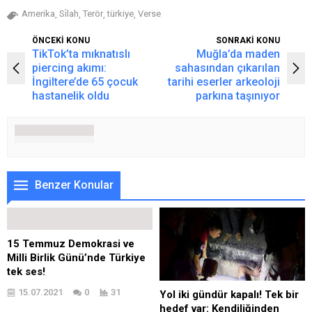
Amerika
Si̇lah
Terör
türkiye
Verse
,
,
,
,
ÖNCEKİ KONU
SONRAKİ KONU
TikTok’ta mıknatıslı
Muğla’da maden
piercing akımı:
sahasından çıkarılan
İngiltere’de 65 çocuk
tarihi eserler arkeoloji
hastanelik oldu
parkına taşınıyor
Benzer Konular
15 Temmuz Demokrasi ve
Milli Birlik Günü’nde Türkiye
tek ses!
15.07.2021
0
31
Yol iki gündür kapalı! Tek bir
hedef var: Kendiliğinden