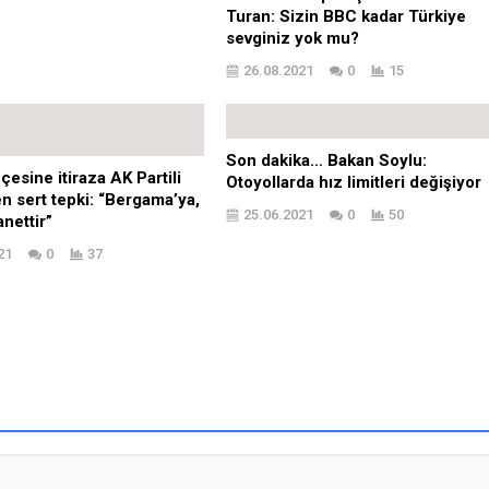
Turan: Sizin BBC kadar Türkiye
sevginiz yok mu?
26.08.2021
0
15
Son dakika… Bakan Soylu:
çesine itiraza AK Partili
Otoyollarda hız limitleri değişiyor
en sert tepki: “Bergama’ya,
25.06.2021
0
50
anettir”
21
0
37