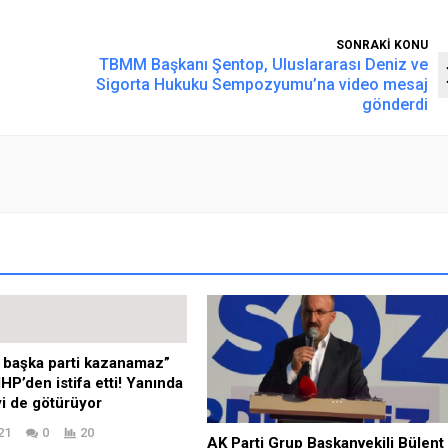
SONRAKİ KONU
TBMM Başkanı Şentop, Uluslararası Deniz ve
Sigorta Hukuku Sempozyumu’na video mesaj
gönderdi
 başka parti kazanamaz”
HP’den istifa etti! Yanında
yi de götürüyor
21
0
20
AK Parti Grup Başkanvekili Bülent