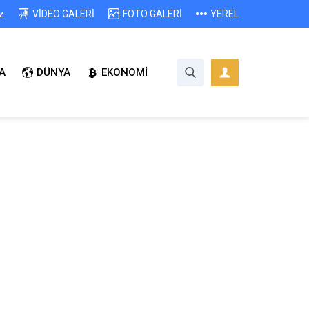
z
VİDEO GALERİ
FOTO GALERİ
YEREL
A
DÜNYA
EKONOMİ