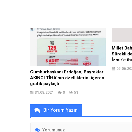
Millet Bah
Sürekli’d
İzmir’e ih
05.06.20
Cumhurbaşkanı Erdoğan, Bayraktar
AKINCI TİHA’nın özelliklerini içeren
grafik paylaştı
31.08.2021
0
51
Bir Yorum Yazın