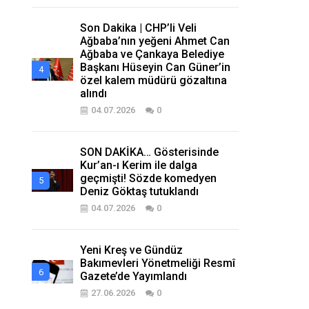
Son Dakika | CHP’li Veli
Ağbaba’nın yeğeni Ahmet Can
Ağbaba ve Çankaya Belediye
Başkanı Hüseyin Can Güner’in
özel kalem müdürü gözaltına
alındı
04.07.2026
0
SON DAKİKA… Gösterisinde
Kur’an-ı Kerim ile dalga
geçmişti! Sözde komedyen
Deniz Göktaş tutuklandı
04.07.2026
0
Yeni Kreş ve Gündüz
Bakımevleri Yönetmeliği Resmî
Gazete’de Yayımlandı
27.06.2026
0