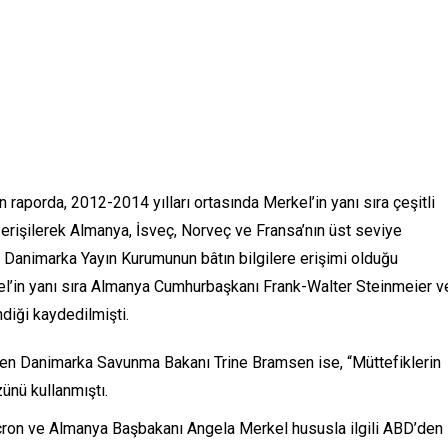
raporda, 2012-2014 yılları ortasında Merkel’in yanı sıra çeşitli
ne erişilerek Almanya, İsveç, Norveç ve Fransa’nın üst seviye
i. Danimarka Yayın Kurumunun bâtın bilgilere erişimi olduğu
l’in yanı sıra Almanya Cumhurbaşkanı Frank-Walter Steinmeier v
diği kaydedilmişti.
ilen Danimarka Savunma Bakanı Trine Bramsen ise, “Müttefiklerin
ünü kullanmıştı.
n ve Almanya Başbakanı Angela Merkel hususla ilgili ABD’den