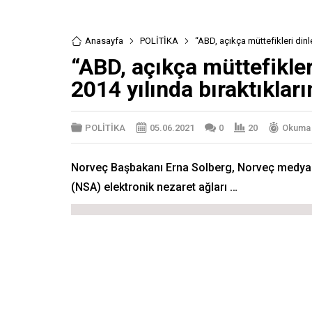
Anasayfa
POLİTİKA
“ABD, açıkça müttefikleri dinl
“ABD, açıkça müttefikler
2014 yılında bıraktıkları
POLİTİKA
05.06.2021
0
20
Okuma 
Norveç Başbakanı Erna Solberg, Norveç medyası
(NSA) elektronik nezaret ağları …