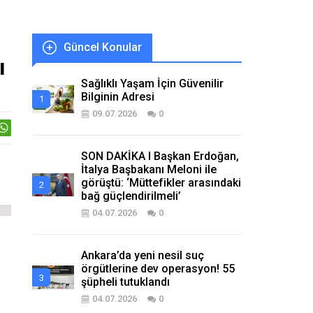
Güncel Konular
ı
Sağlıklı Yaşam İçin Güvenilir
Bilginin Adresi
09.07.2026
0
SON DAKİKA I Başkan Erdoğan,
İtalya Başbakanı Meloni ile
görüştü: ‘Müttefikler arasındaki
bağ güçlendirilmeli’
04.07.2026
0
Ankara’da yeni nesil suç
örgütlerine dev operasyon! 55
şüpheli tutuklandı
04.07.2026
0