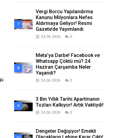
Vergi Borcu Yapılandırma
Kanunu Milyonlara Nefes
Aldırmaya Geliyor! Resmi
Gazete’de Yayımlandı
24.06.2026
0
Meta’ya Darbe! Facebook ve
Whatsapp Çöktü mü? 24
Haziran Çarşamba Neler
Yaşandı?
ğü
24.06.2026
0
3 Bin Yıllık Tarihi Apartmanın
Tozları Kalkıyor! Artık Vaktiydi!
24.06.2026
0
Dengeler Değişiyor! Emekli
Olacakların Lehine Karar Çıktı!