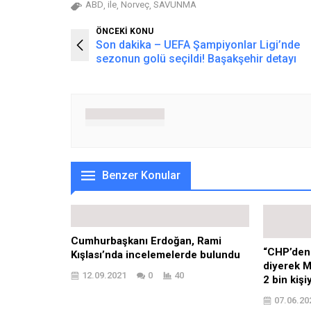
ABD
ile
Norveç
SAVUNMA
,
,
,
ÖNCEKİ KONU
Son dakika – UEFA Şampiyonlar Ligi’nde
sezonun golü seçildi! Başakşehir detayı
Benzer Konular
Cumhurbaşkanı Erdoğan, Rami
“CHP’den
Kışlası’nda incelemelerde bulundu
diyerek M
12.09.2021
0
40
2 bin kişi
07.06.20