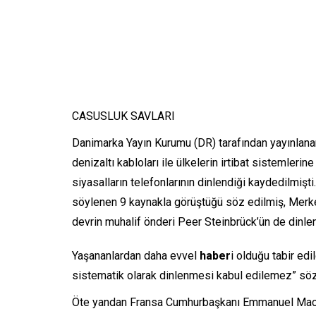
CASUSLUK SAVLARI
Danimarka Yayın Kurumu (DR) tarafından yayınlanan 
denizaltı kabloları ile ülkelerin irtibat sistemleri
siyasalların telefonlarının dinlendiği kaydedilmişt
söylenen 9 kaynakla görüştüğü söz edilmiş, Merke
devrin muhalif önderi Peer Steinbrück’ün de dinlen
Yaşananlardan daha evvel
haber
i olduğu tabir ed
sistematik olarak dinlenmesi kabul edilemez” söz
Öte yandan Fransa Cumhurbaşkanı Emmanuel Macro