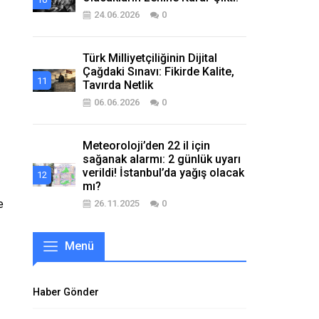
24.06.2026
0
Türk Milliyetçiliğinin Dijital
Çağdaki Sınavı: Fikirde Kalite,
Tavırda Netlik
06.06.2026
0
Meteoroloji’den 22 il için
sağanak alarmı: 2 günlük uyarı
verildi! İstanbul’da yağış olacak
mı?
e
26.11.2025
0
Menü
Haber Gönder