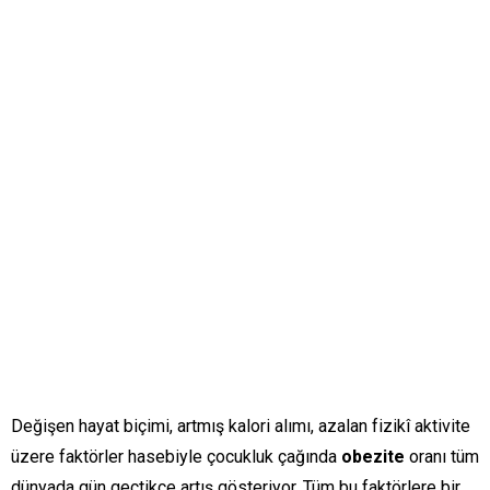
Değişen hayat biçimi, artmış kalori alımı, azalan fizikî aktivite
üzere faktörler hasebiyle çocukluk çağında
obezite
oranı tüm
dünyada gün geçtikçe artış gösteriyor. Tüm bu faktörlere bir