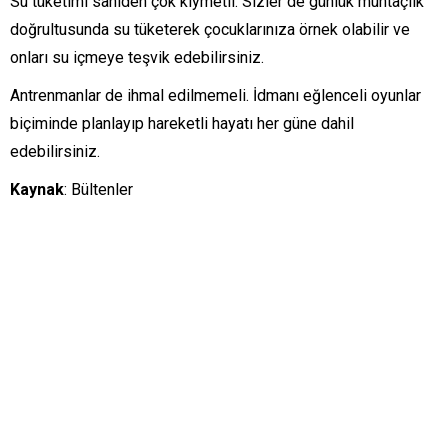
Su tüketimi sahiden çok kıymetli. Sizler de günlük muhtaçlık
doğrultusunda su tüketerek çocuklarınıza örnek olabilir ve
onları su içmeye teşvik edebilirsiniz.
Antrenmanlar de ihmal edilmemeli. İdmanı eğlenceli oyunlar
biçiminde planlayıp hareketli hayatı her güne dahil
edebilirsiniz.
Kaynak
: Bültenler