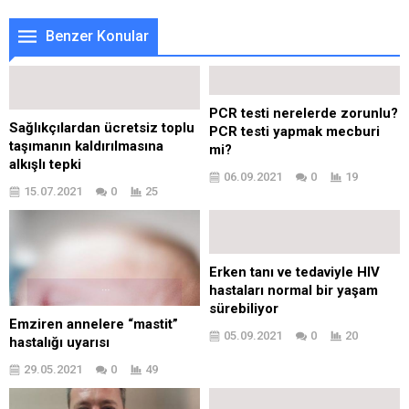
Benzer Konular
PCR testi nerelerde zorunlu?
Sağlıkçılardan ücretsiz toplu
PCR testi yapmak mecburi
taşımanın kaldırılmasına
mi?
alkışlı tepki
06.09.2021
0
19
15.07.2021
0
25
Erken tanı ve tedaviyle HIV
hastaları normal bir yaşam
sürebiliyor
Emziren annelere “mastit”
05.09.2021
0
20
hastalığı uyarısı
29.05.2021
0
49