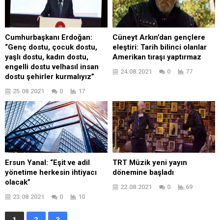
Cumhurbaşkanı Erdoğan:
Cüneyt Arkın’dan gençlere
“Genç dostu, çocuk dostu,
eleştiri: Tarih bilinci olanlar
yaşlı dostu, kadın dostu,
Amerikan tıraşı yaptırmaz
engelli dostu velhasıl insan
24.08.2021
0
77
dostu şehirler kurmalıyız”
25.08.2021
0
17
Ersun Yanal: “Eşit ve adil
TRT Müzik yeni yayın
yönetime herkesin ihtiyacı
dönemine başladı
olacak”
22.08.2021
0
69
23.08.2021
0
10
1
2
3