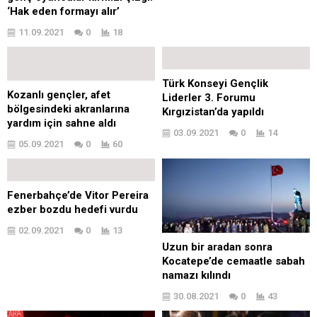
‘Hak eden formayı alır’
11.09.2021
0
18
Türk Konseyi Gençlik
Kozanlı gençler, afet
Liderler 3. Forumu
bölgesindeki akranlarına
Kırgızistan’da yapıldı
yardım için sahne aldı
03.09.2021
0
14
05.09.2021
0
60
Fenerbahçe’de Vitor Pereira
ezber bozdu hedefi vurdu
02.09.2021
0
13
Uzun bir aradan sonra
Kocatepe’de cemaatle sabah
namazı kılındı
30.08.2021
0
43