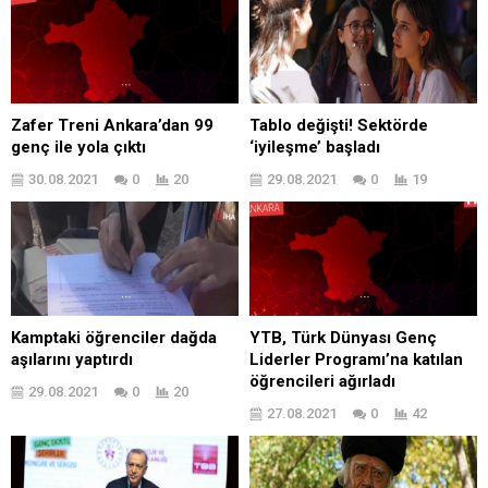
Zafer Treni Ankara’dan 99
Tablo değişti! Sektörde
genç ile yola çıktı
‘iyileşme’ başladı
30.08.2021
0
20
29.08.2021
0
19
Kamptaki öğrenciler dağda
YTB, Türk Dünyası Genç
aşılarını yaptırdı
Liderler Programı’na katılan
öğrencileri ağırladı
29.08.2021
0
20
27.08.2021
0
42