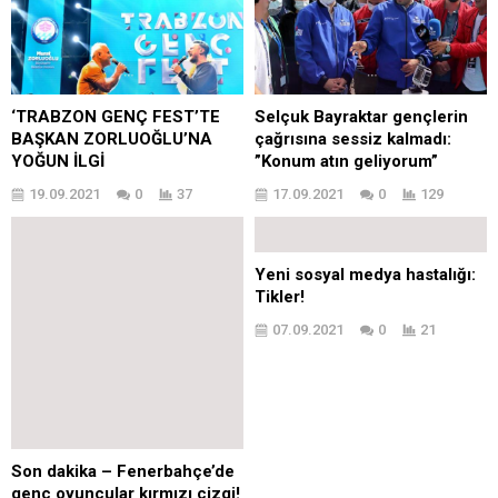
‘TRABZON GENÇ FEST’TE
Selçuk Bayraktar gençlerin
BAŞKAN ZORLUOĞLU’NA
çağrısına sessiz kalmadı:
YOĞUN İLGİ
”Konum atın geliyorum”
19.09.2021
0
37
17.09.2021
0
129
Yeni sosyal medya hastalığı:
Tikler!
07.09.2021
0
21
Son dakika – Fenerbahçe’de
genç oyuncular kırmızı çizgi!